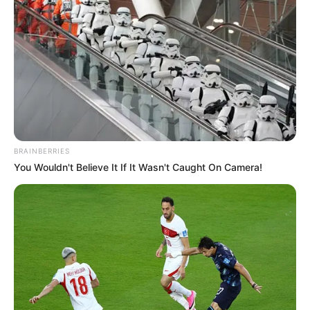
Como ler receitas de amigurumi
Não se desespere! Ler as receitas de amigurumi
pode parecer complicado, mas não é. Você só
precisa entender o quê cada parte da
receita
significa. Vamos entender melhor:
BRAINBERRIES
You Wouldn't Believe It If It Wasn't Caught On Camera!