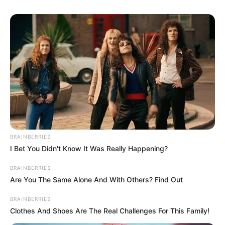
firme e fofinho.
Passo a passo – Anel mágico e bolinha
de amigurumi
Esse passo a passo foi elaborado pela Nathalia
Araújo, do
Coelho Branco
. Ela ensina como fazer o
famoso
anel mágico
, que é o primeiro passo para
fazer qualquer peça de amigurumi. Assista e
aprenda como fazer!
BRAINBERRIES
Materiais necessários:
I Bet You Didn't Know It Was Really Happening?
BRAINBERRIES
Are You The Same Alone And With Others? Find Out
Linha para amigurumi
BRAINBERRIES
Agulha de crochê
Clothes And Shoes Are The Real Challenges For This Family!
Fibra de silicone