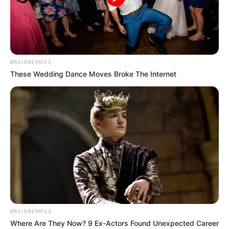
O Amigurumi é uma técnica de crochê que está
fazendo muito sucesso ultimamente. Porém,
é muito comum que as pessoas desistam de
começar a arte antes mesmo de tentar, por achar
BRAINBERRIES
que a técnica é um pouco complicada. Mas é aí
These Wedding Dance Moves Broke The Internet
que elas se enganam, e nós vamos ensinar
como
fazer amigurumi
para você ver como é simples e
terapêutico.
Preparamos um passo a passo bem explicativo
para você entender como se faz o anel mágico,
que serve para começar qualquer bichinho de
crochê. Além disso, o tutorial vai te ajudar a
fazer sua primeira bolinha de amigurumi. Vamos
lá?
BRAINBERRIES
Where Are They Now? 9 Ex-Actors Found Unexpected Career