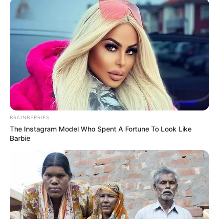
Agulha de tapeceiro
Tesoura
BRAINBERRIES
The Instagram Model Who Spent A Fortune To Look Like
Barbie
Prontinho! Agora você já tem um passo a passo