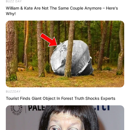
BUZZ DAY
William & Kate Are Not The Same Couple Anymore – Here's
Aprenda Como Escolher a
Why!
Melhor Linha para
Amigurumi
Aprenda Como Ler
Receitas de Amigurumi
BUZZDAY
Tourist Finds Giant Object In Forest Truth Shocks Experts
Como Fazer Amigurumi –
Aprenda essa Arte que é
um Sucesso