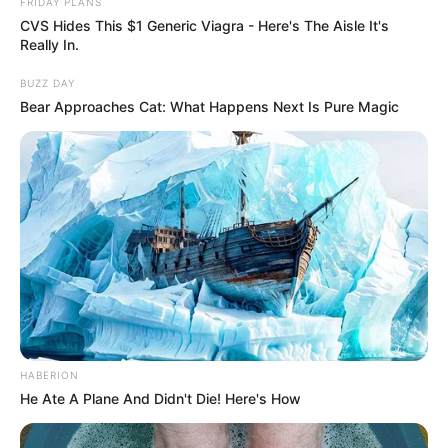
FRIDAY PLANS
CVS Hides This $1 Generic Viagra - Here's The Aisle It's
em resposta à Rose
Really In.
Oi, Rose!
BUZZ DAY
Nesse post demos apenas alguns modelos de
Bear Approaches Cat: What Happens Next Is Pure Magic
inspiração. Mas, em breve faremos um post com
receitas também. Continue de olho aqui na Revista
Artesanato!
Abraço!
willian
há 8 anos
AMEI! QUE COISA MAS LINDA ,QUERO APRENDER
PASSO A PASSO.
Wilce
há 8 anos
HABERION
Nossa!!!! Apaixonei pela ideia, são realmente lindos.
He Ate A Plane And Didn't Die! Here's How
Por hora não tenho tempo para investir nesse
projeto, mas sem dúvida farei assim que puder,