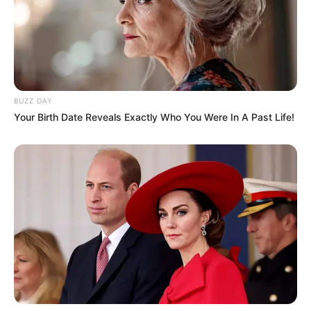
BUZZ DAY
Your Birth Date Reveals Exactly Who You Were In A Past Life!
Facebook
Twitter
Pinterest
Share
Revista Artesanato
22/10/2018
Recomendados para você