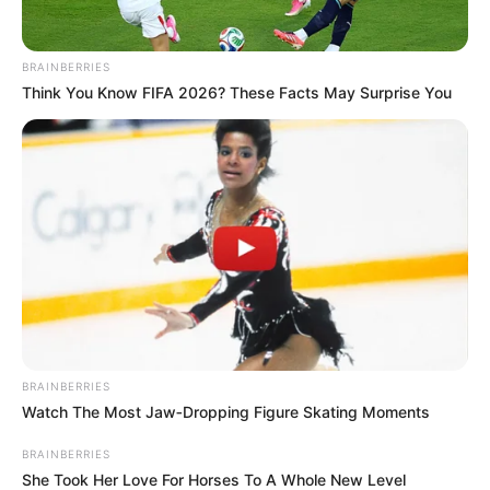
BRAINBERRIES
Think You Know FIFA 2026? These Facts May Surprise You
Leia o post completo e
aprenda como ler receitas
de amigurumi
.
Como não perder pontos
Agora você já tem uma noção de como funciona o
BRAINBERRIES
amigurumi, não é? Então anote essa dica antes
Watch The Most Jaw‑Dropping Figure Skating Moments
de assistir ao passo a passo: sempre use uma
BRAINBERRIES
linha de outra cor para se orientar durante
She Took Her Love For Horses To A Whole New Level