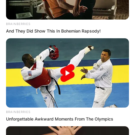
BRAINBERRIES
And They Did Show This In Bohemian Rapsody!
BRAINBERRIES
Unforgettable Awkward Moments From The Olympics