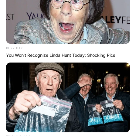
Deixe seu comentário
BUZZ DAY
You Won't Recognize Linda Hunt Today: Shocking Pics!
90 Comentários
Rose
há 8 anos
Eu sei fazer.mais gostaria da receitas dessas peças.
Como posso adquiri?
Marina Rezende
há 8 anos