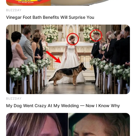
BUZZDAY
Vinegar Foot Bath Benefits Will Surprise You
BUZZDAY
My Dog Went Crazy At My Wedding — Now I Know Why