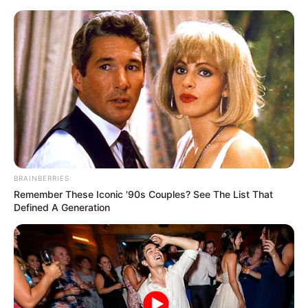
Aprenda Como Fazer Amigurumi –
Dicas e Passo a Passo em Vídeo
Save
BRAINBERRIES
Remember These Iconic '90s Couples? See The List That
Defined A Generation