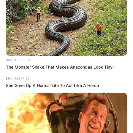
machuque o animal!
BRAINBERRIES
The Monster Snake That Makes Anacondas Look Tiny!
BRAINBERRIES
She Gave Up A Normal Life To Act Like A Horse
Como fazer casinha de cachorro com
pneu
Veja outros modelos de casinhas e camas para o
seu pet neste vídeo: