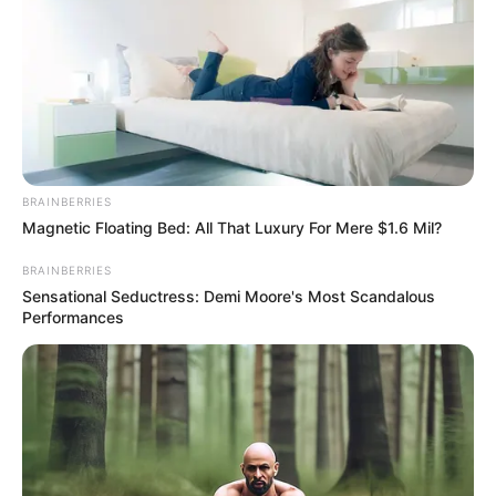
Imagina só, fazer uma casinha que ainda sirva de
decoração para o seu cantinho e que ainda deixe
seu animalzinho confortável?
BRAINBERRIES
Magnetic Floating Bed: All That Luxury For Mere $1.6 Mil?
BRAINBERRIES
Sensational Seductress: Demi Moore's Most Scandalous
Performances