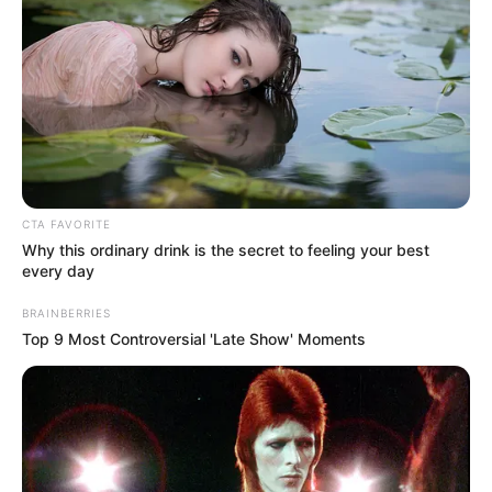
Ainda existem outras opções:
Madeira
Plástico
PVC
Pallets
CTA FAVORITE
Why this ordinary drink is the secret to feeling your best
Tijolos
every day
Concreto
BRAINBERRIES
Tecidos
Top 9 Most Controversial 'Late Show' Moments
Papelão
Caixa de leite
Garrafa PET