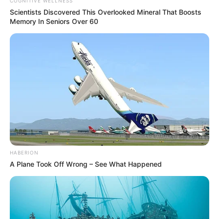
COGNITIVE WELLNESS
Scientists Discovered This Overlooked Mineral That Boosts
Memory In Seniors Over 60
Vazlon
HABERION
A Plane Took Off Wrong – See What Happened