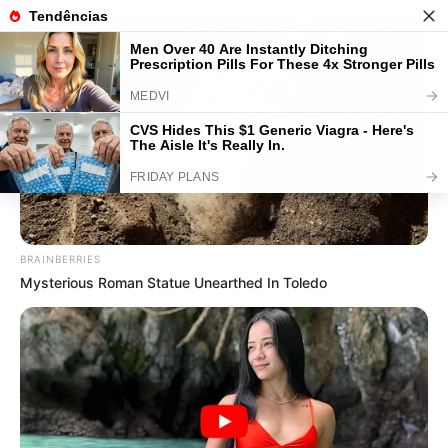
Como Fazer Casinha de Cachorro:
5 Passo a Passos Simples
Save
BRAINBERRIES
Mysterious Roman Statue Unearthed In Toledo