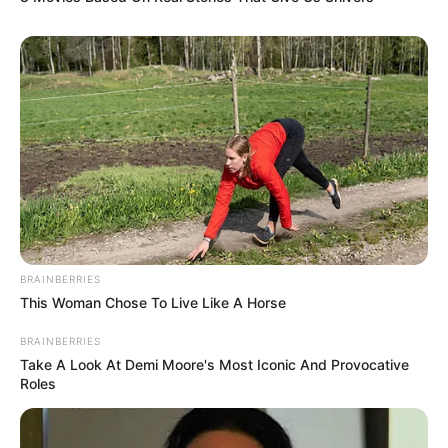
Como fazer caminha de cachorro com
camiseta
Já essa é uma casinha que também pode ser uma
caminha para seu pet
. Assim, você poderá variar
para que seu cachorro possa ficar quentinho no
inverno e fresquinho durante o verão.
BRAINBERRIES
This Woman Chose To Live Like A Horse
BRAINBERRIES
Take A Look At Demi Moore's Most Iconic And Provocative
Roles