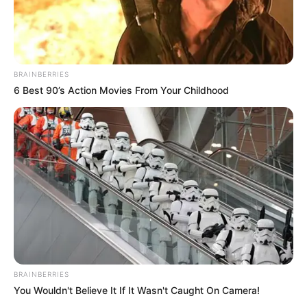
BRAINBERRIES
6 Best 90’s Action Movies From Your Childhood
Agora, que tal ver mais algumas inspirações e
criar um modelo novo?
16 ideias de casinhas de cachorro
Para esse membro especial da família, você não
pode poupar nos mimos, não é mesmo? Que tal
BRAINBERRIES
You Wouldn't Believe It If It Wasn't Caught On Camera!
dar um lugarzinho especial para que ele descanse