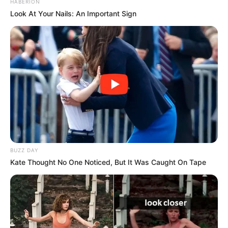
HABERION
Look At Your Nails: An Important Sign
Ok.ru
BUZZ DAY
Caminha de cachorro
Kate Thought No One Noticed, But It Was Caught On Tape