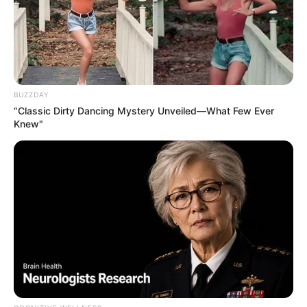
BUZZDAY
“Classic Dirty Dancing Mystery Unveiled—What Few Ever
Dog under my desk
Knew"