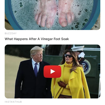
BUZZDAY
What Happens After A Vinegar Foot Soak
The awesome orange
INSTANTHUB