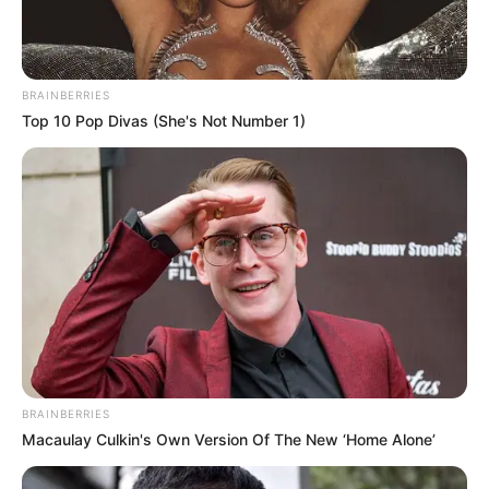
BRAINBERRIES
Dish function
Top 10 Pop Divas (She's Not Number 1)
BRAINBERRIES
Macaulay Culkin's Own Version Of The New ‘Home Alone’