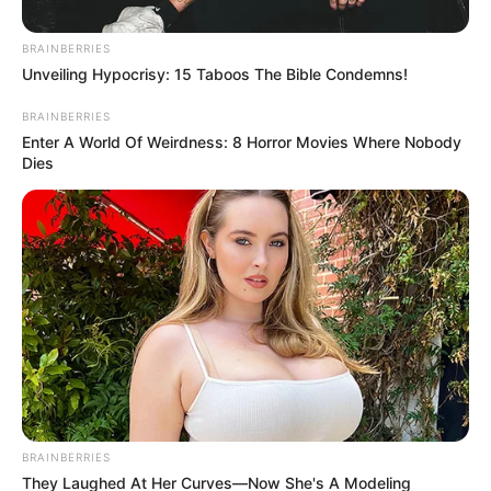
BRAINBERRIES
Unveiling Hypocrisy: 15 Taboos The Bible Condemns!
BRAINBERRIES
Enfeite de Jardim Com Pneus – Ideia Linda e
Enter A World Of Weirdness: 8 Horror Movies Where Nobody
Criativa
Dies
10 Ideias Incríveis Para Montar um Jardim Dentro
de Casa
Materiais Necessários
BRAINBERRIES
They Laughed At Her Curves—Now She's A Modeling