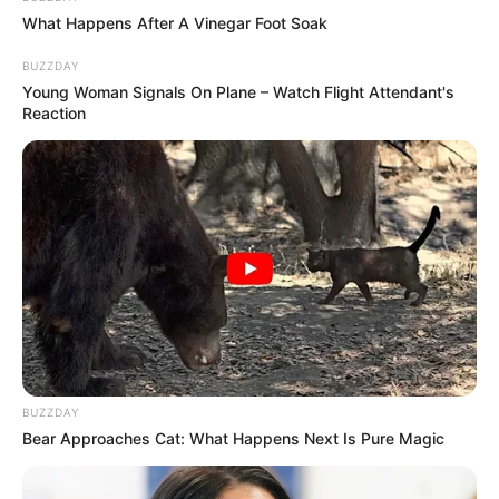
ele ficar.
What Happens After A Vinegar Foot Soak
BUZZDAY
Young Woman Signals On Plane – Watch Flight Attendant's
Reaction
BUZZDAY
Rega
: se você fizer um terrário composto de
Bear Approaches Cat: What Happens Next Is Pure Magic
plantas que gostam de pouca umidade, como
suculentas e cactos, use uma seringa ou um