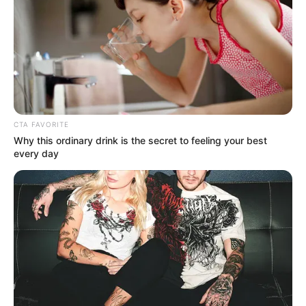
dentro da sua casa, então vem com a gente
aprender
como fazer um terrário passo a passo
.
Veja também:
CTA FAVORITE
Why this ordinary drink is the secret to feeling your best
every day