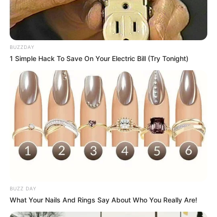
Vaso de plantas decorado
com tecido
BUZZDAY
1 Simple Hack To Save On Your Electric Bill (Try Tonight)
Reutilize embalagens de
vidro fazendo vasos para
flores
Deixe seu comentário
BUZZ DAY
What Your Nails And Rings Say About Who You Really Are!