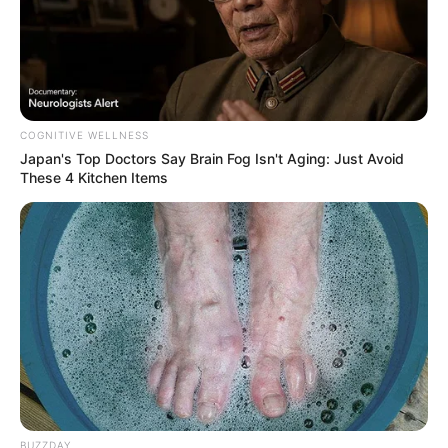
4. Retire a planta do vaso original e plante-a no
novo vaso. Você pode colocar no mesmo
terrário mais de uma espécie de planta.
COGNITIVE WELLNESS
Japan's Top Doctors Say Bra​in Fo​g Isn't Aging: Just Avoid
These 4 Kitchen Items
5. Depois de plantar, use pedras e personagens
em miniatura para decorar o seu mini jardim.
Depois disso, é só escolher um lugar especial pra
BUZZDAY