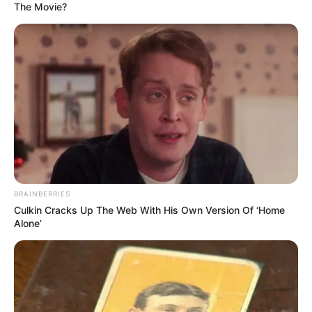
The Movie?
2. Agora coloque uma camada de areia, deixe-a
BRAINBERRIES
também com espessura média de 2 a 3 cm.
Culkin Cracks Up The Web With His Own Version Of ‘Home
Alone’