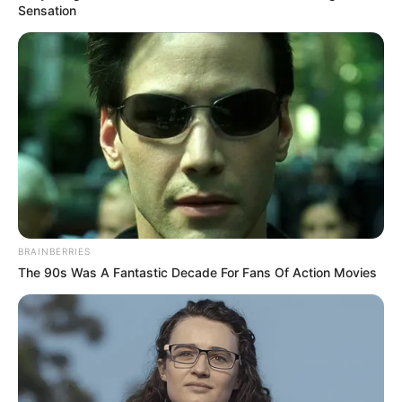
Sensation
Recipiente de vidro (jarra, vidro de conserva
ou vidro redondo)
Brita, cascalho ou pedriscos
Areia
BRAINBERRIES
Terra vegetal
The 90s Was A Fantastic Decade For Fans Of Action Movies
Miniaturas para enfeitar
Plantas (suculentas, cactos, planta jade,
bromélias e orquídeas de pequeno porte)