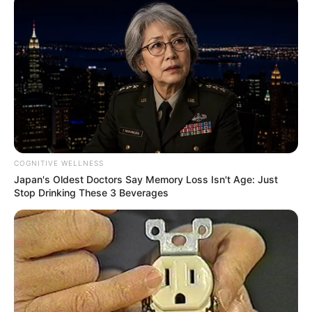
Facebook
Twitter
Pinterest
Share
Mariana Barbosa
04/07/2016
Recomendados para você
COGNITIVE WELLNESS
Japan's Oldest Doctors Say Memory Loss Isn't Age: Just
Stop Drinking These 3 Beverages
Saiba como transformar o
seu jardim com vasos de
barro e fios de lã