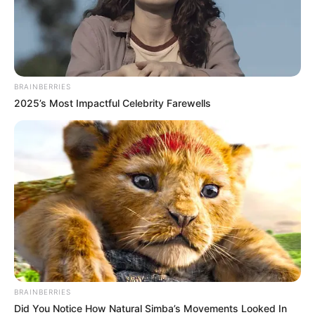
Passo a Passo
BRAINBERRIES
2025’s Most Impactful Celebrity Farewells
1. Acomode as pedrinhas no fundo do vidro, forme
uma camada de 2 a 3 cm de espessura.
BRAINBERRIES
Did You Notice How Natural Simba’s Movements Looked In