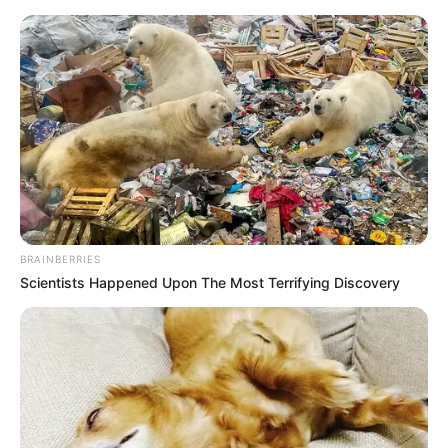
Como Fazer um Terrário Passo a
Passo
BRAINBERRIES
Scientists Happened Upon The Most Terrifying Discovery