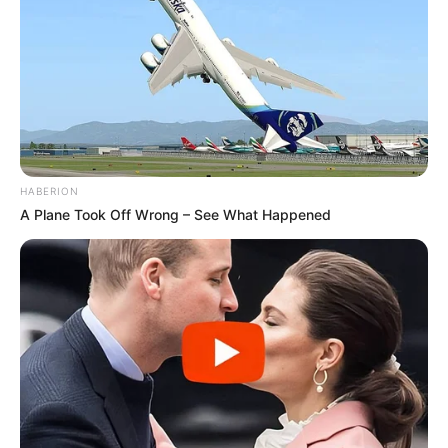
HABERION
A Plane Took Off Wrong – See What Happened