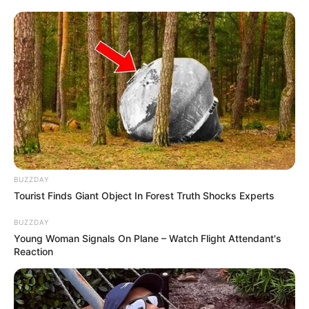
Recicloteca
13) Puxe o arame até o outro lado e amarre as
pontas bem firmemente com a ajuda de um
BUZZDAY
alicate
Tourist Finds Giant Object In Forest Truth Shocks Experts
14) Encaixe a vassoura em um cabo
BUZZDAY
Young Woman Signals On Plane – Watch Flight Attendant's
15) Bata um prego para fixar
Reaction