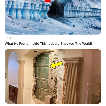
HABERION
What He Found Inside This Iceberg Shocked The World!