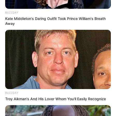
BUZZDAY
Kate Middleton's Daring Outfit Took Prince William's Breath
Away
BUZZDAY
Troy Aikman's And His Lover Whom You'll Easily Recognize