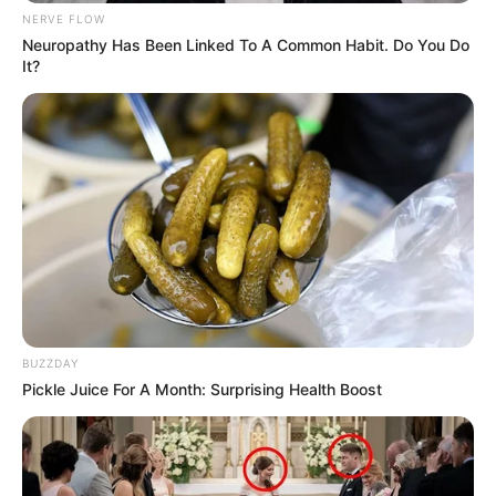
NERVE FLOW
Neuropathy Has Been Linked To A Common Habit. Do You Do
It?
BUZZDAY
Pickle Juice For A Month: Surprising Health Boost