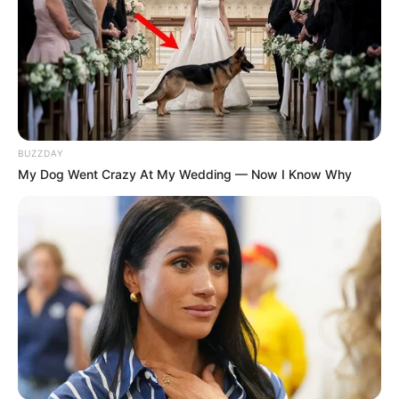
BUZZDAY
My Dog Went Crazy At My Wedding — Now I Know Why