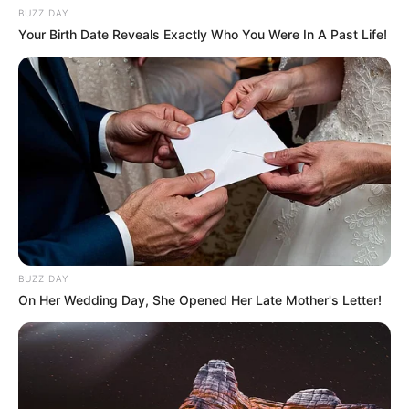
BUZZ DAY
Your Birth Date Reveals Exactly Who You Were In A Past Life!
BUZZ DAY
On Her Wedding Day, She Opened Her Late Mother's Letter!