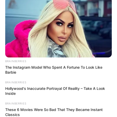
uma com o gargalo
7) Encaixe todas as peças sem o gargalo sobre a
peça com o gargalo
8) Está formada a base da vassoura
BRAINBERRIES
The Instagram Model Who Spent A Fortune To Look Like
Barbie
BRAINBERRIES
Hollywood's Inaccurate Portrayal Of Reality – Take A Look
Inside
BRAINBERRIES
These 6 Movies Were So Bad That They Became Instant
Recicloteca
Classics