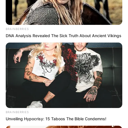
tesoura
estilete
BRAINBERRIES
furador
DNA Analysis Revealed The Sick Truth About Ancient Vikings
arame
martelo
pregos
Passo a passo vassoura de garrafa plástica:
BRAINBERRIES
Unveiling Hypocrisy: 15 Taboos The Bible Condemns!