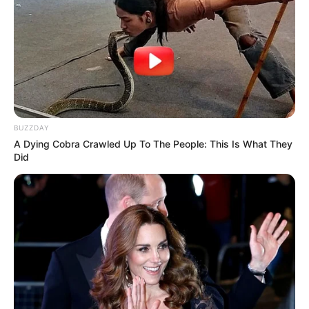
BUZZDAY
A Dying Cobra Crawled Up To The People: This Is What They
Did