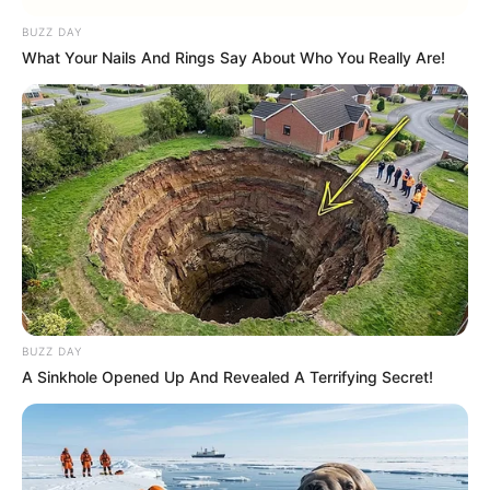
BUZZ DAY
Ficou com alguma dúvida? Não se preocupe!
What Your Nails And Rings Say About Who You Really Are!
Neste passo a passo em vídeo, você pode
acompanhar melhor todos os detalhes e fazer a
sua própria vassoura de garrafa PET!
BUZZ DAY
A Sinkhole Opened Up And Revealed A Terrifying Secret!
Ideias de vassoura de garrafa pet