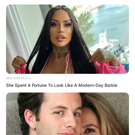
Como Fazer Vassoura de Garrafa
PET: Passo a Passo Completo
BRAINBERRIES
She Spent A Fortune To Look Like A Modern-Day Barbie