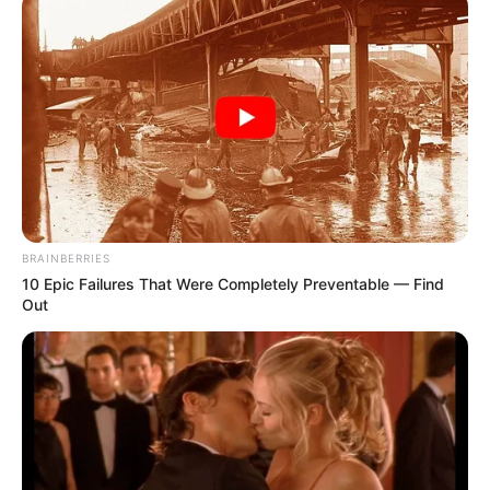
BRAINBERRIES
10 Epic Failures That Were Completely Preventable — Find
1) Retire o rótulo da garrafa
Out
2) Retire o fundo cortando com estilete