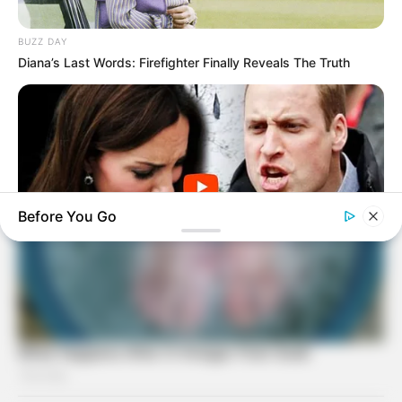
BUZZ DAY
Diana’s Last Words: Firefighter Finally Reveals The Truth
Before You Go
BUZZ DAY
Palace In Shock: William Turns To Diana's Legal Team