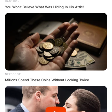
HABERION
Pinterest
You Won't Believe What Was Hiding In His Attic!
NEXSCOOP
Millions Spend These Coins Without Looking Twice
Pinterest
Gostou do nosso passo a passo de
como fazer
vassoura de garrafa pet
? Então deixe no