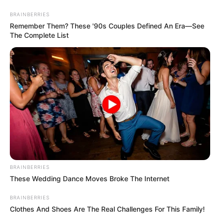
BRAINBERRIES
Remember Them? These '90s Couples Defined An Era—See
9) Corte a parte superior de outra garrafa e
The Complete List
encaixe por cima da base que você acabou de
montar
10) Encaixe com cuidado para não soltar as
outras peças
11) Faça 2 furos
12) Encaixe o arame para amarrar a vassoura
BRAINBERRIES
These Wedding Dance Moves Broke The Internet
BRAINBERRIES
Clothes And Shoes Are The Real Challenges For This Family!