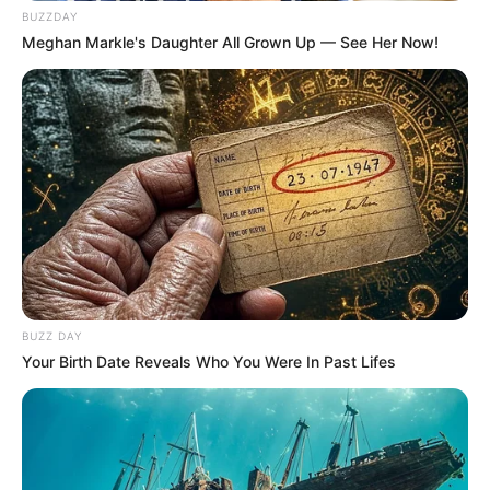
BUZZDAY
Meghan Markle's Daughter All Grown Up — See Her Now!
BUZZ DAY
Your Birth Date Reveals Who You Were In Past Lifes