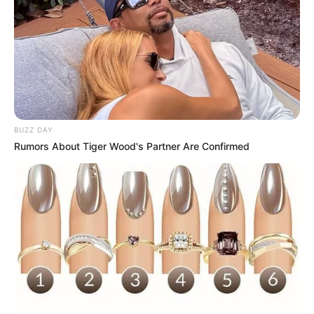
BUZZ DAY
Rumors About Tiger Wood's Partner Are Confirmed
Recicloteca
16) Está pronta a vassoura!
Como fazer vassoura de garrafa pet
passo a passo