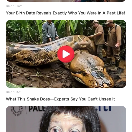
BUZZ DAY
Your Birth Date Reveals Exactly Who You Were In A Past Life!
BUZZDAY
What This Snake Does—Experts Say You Can't Unsee It