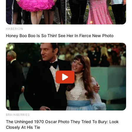
HABERION
Honey Boo Boo Is So Thin! See Her In Fierce New Photo
BRAINBERRIES
The Unhinged 1970 Oscar Photo They Tried To Bury: Look
Closely At His Tie