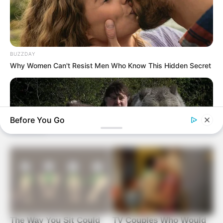
BUZZDAY
Why Women Can't Resist Men Who Know This Hidden Secret
Before You Go
BUZZDAY
This Is What A Bear Did To The Man Who Saved A Bear Cub