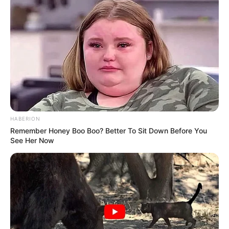
com um pano limpo. Deixe a mistura descansar e
esfriar por cerca de 5 ou 10 minutos.
HABERION
Remember Honey Boo Boo? Better To Sit Down Before You
See Her Now
6. Despeje no molde a parafina contendo os grãos
de café. Deixe secar por aproximadamente 2