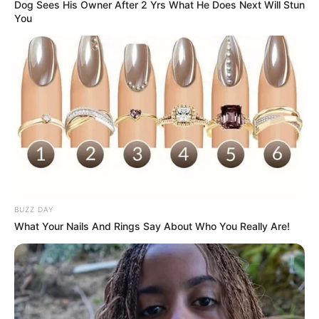
Dog Sees His Owner After 2 Yrs What He Does Next Will Stun
You
1. Com a faca, pique as velas em pequenos
pedaços e retire o pavio.
2. Coloque a vela cortada dentro da panela
esmaltada; leve-a para o banho-maria. Mexa de
vez em quando para ajudar no derretimento.
BUZZ DAY
What Your Nails And Rings Say About Who You Really Are!