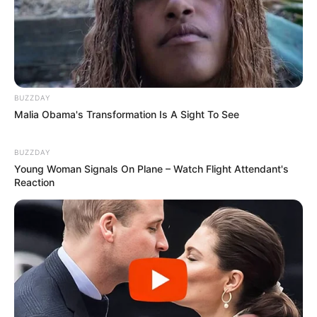
3. Enrole um dos pavios no lápis e centralize-o na
caixa de leite
. A caixa servirá de molde para fazer
a vela.
BUZZDAY
Malia Obama's Transformation Is A Sight To See
BUZZDAY
Young Woman Signals On Plane – Watch Flight Attendant's
Reaction
4. Quando a parafina estiver quase toda