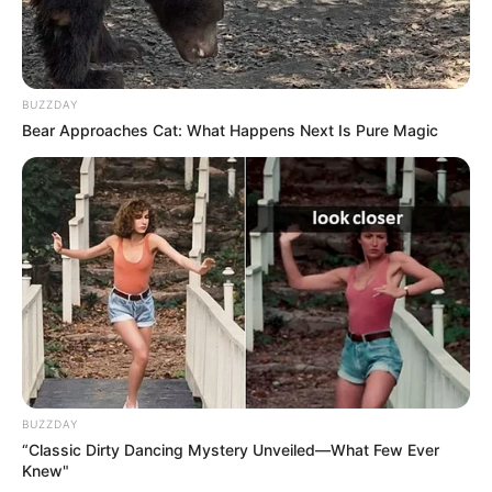
horas.
7. Derreta mais um pouco de parafina e despeje
sobre a primeira camada. Deixe a vela secar por
BUZZDAY
cerca de 10 horas e desenforme.
Bear Approaches Cat: What Happens Next Is Pure Magic
BUZZDAY
“Classic Dirty Dancing Mystery Unveiled—What Few Ever
Knew"