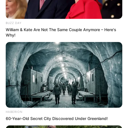
BUZZ DAY
William & Kate Are Not The Same Couple Anymore – Here's
Why!
HABERION
60-Year-Old Secret City Discovered Under Greenland!