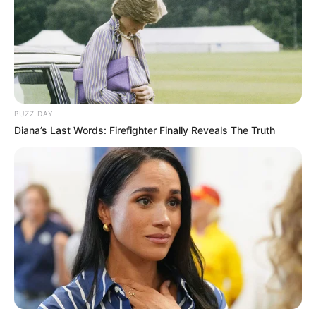
Café
BUZZ DAY
Diana’s Last Words: Firefighter Finally Reveals The Truth
Provavelmente você conhece alguém apaixonado
com café, não é mesmo? Sabendo da
popularidade desse grão, vamos mostrar como
fazer velas com esse precioso ingrediente.
Materiais Necessários