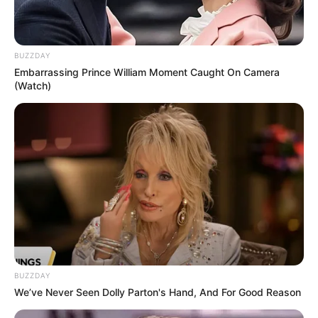
derretida, desligue o fogo e mexa mais um pouco
para completar o derretimento com o próprio
calor da panela.
BUZZDAY
Embarrassing Prince William Moment Caught On Camera
(Watch)
BUZZDAY
We’ve Never Seen Dolly Parton's Hand, And For Good Reason
5. Adicione os grãos de café e tampe a panela