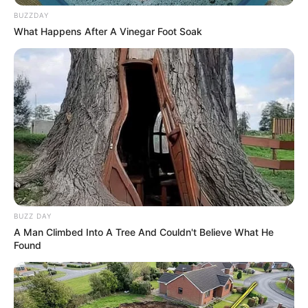
BUZZDAY
What Happens After A Vinegar Foot Soak
BUZZ DAY
A Man Climbed Into A Tree And Couldn't Believe What He
Found