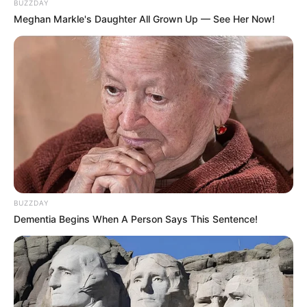
BUZZDAY
Meghan Markle's Daughter All Grown Up — See Her Now!
BUZZDAY
Grãos de café
Dementia Begins When A Person Says This Sentence!
Velas brancas (ou parafina em barra mais
pavio)
Materiais de apoio