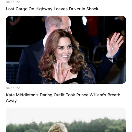
BUZZDAY
Lost Cargo On Highway Leaves Driver In Shock
11 Porta Velas Artesanais Lindos Pra Você se
Inspira
Como fazer vela em latinha Mint to Be – Passo a
passo
Índice
Como Fazer Velas Decorativas Usando Café
Materiais Necessários
BUZZDAY
Passo a Passo
Kate Middleton's Daring Outfit Took Prince William's Breath
Como Fazer Velas em Potes de Vidro
Away
Materiais Necessários
Passo a Passo
Como Fazer Velas Decorativas Usando