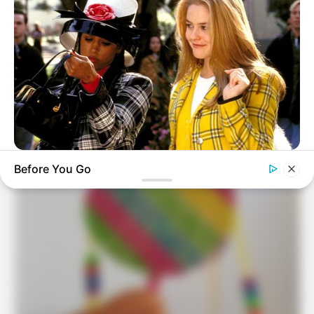
brasileira e são muito utilizados na
musicalização de crianças, há muitos anos. Eles
ajudam a desenvolver nos pequenos a percepção
de ritmo e tempo, além da coordenação motora.
BRAINBERRIES
Before You Go
Why Cher Refused To Wear The Yellow Suit For Decades