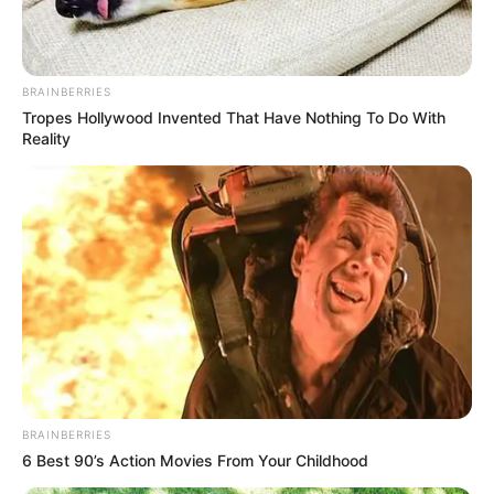
BRAINBERRIES
Tropes Hollywood Invented That Have Nothing To Do With
Reality
Disney Loving Engineer
Xilofone
BRAINBERRIES
6 Best 90’s Action Movies From Your Childhood
O xilofone pode ser feito de várias maneiras, até