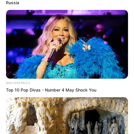
Russia
It’s Always Autumn
BRAINBERRIES
Top 10 Pop Divas - Number 4 May Shock You
Creative Child