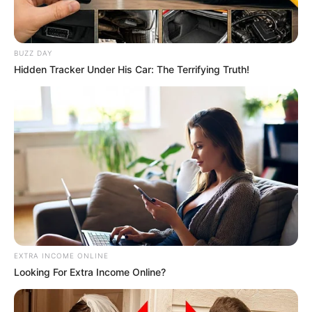
BUZZ DAY
Hidden Tracker Under His Car: The Terrifying Truth!
Catraca Livre
EXTRA INCOME ONLINE
Looking For Extra Income Online?
Zinging Instruments