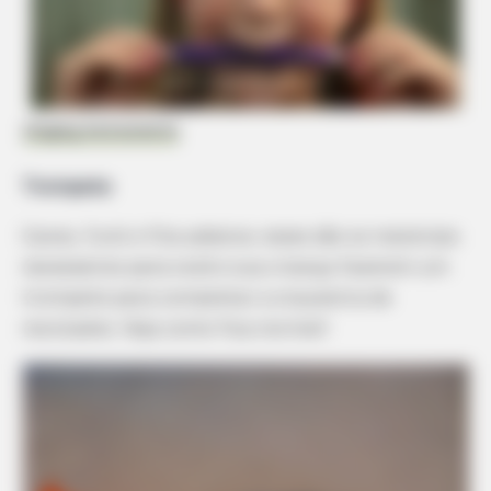
Zinging Instruments
Trompete
Canos, funil e fita adesiva: esses são os materiais
necessários para você e sua criança fazerem um
trompete para completar a orquestra de
reciclados. Veja como fica incrível!