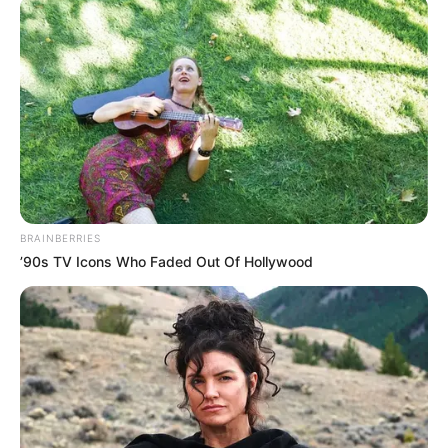
mesmo com potes de vidro com água em níveis
diferentes. Temos aqui dois modelos desse
instrumento para você fazer aquele que achar
mais interessante!
BRAINBERRIES
’90s TV Icons Who Faded Out Of Hollywood
De Tout et de Rien