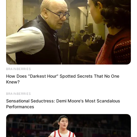
Flauta peruana com canos ou bambu
Xilofone
Tambores de latas
Chocalho de mão
Castanhola
Cabuletê
Gaita
Trompete
Pandeiro
BRAINBERRIES
Guitarra de lata
How Does "Darkest Hour" Spotted Secrets That No One
Knew?
Como introduzir a música na
educação infantil?
BRAINBERRIES
Sensational Seductress: Demi Moore's Most Scandalous
Performances