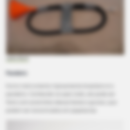
Let’s Fix It
Pandeiro
Outro instrumento tipicamente brasileiro é o
pandeiro. Conhecido no país todo, ele pode ser
feito com pratinhos descartáveis e guizos, que
podem ser encontrados em papelarias.