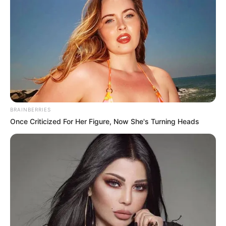
Teach Beside Me
Tambores de latas
BRAINBERRIES
Você também pode fazer tambores com latas de
Once Criticized For Her Figure, Now She's Turning Heads
alimentos e balão/bexiga ou couro/courino. O
batuque gerado pelo instrumento pode ser
muito divertido para as crianças.