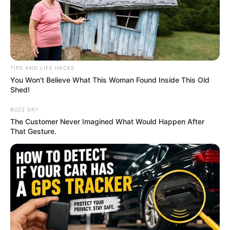
Buggy and Buddy
TIPS AND LIFE HACKS
You Won't Believe What This Woman Found Inside This Old
Shed!
BUZZ DAY
The Customer Never Imagined What Would Happen After
That Gesture.