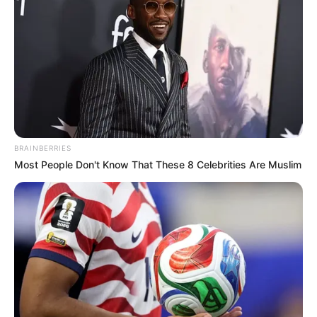
reciclados:
Tambor de lata
Chocalho de garrafa plástica
Violão de caixa de sapato
Flauta de canudo
BRAINBERRIES
Maracas de rolo de papel higiênico
Most People Don't Know That These 8 Celebrities Are Muslim
Pandeiro de tampinhas de garrafa
Baqueta de lápis
Kalimba de garfo
Tambor de balde de plástico
Guiro de garrafa de vidro