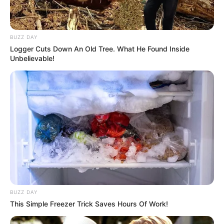
BUZZ DAY
Logger Cuts Down An Old Tree. What He Found Inside
Unbelievable!
Zinging Instruments
BUZZ DAY
Cabuletê
This Simple Freezer Trick Saves Hours Of Work!
Os cabuletês, ou tambores de mão, são de origem