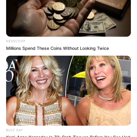
El Bosque de Las Fantasías
Chocalho de mão
Os chocalhos fazem parte dos brinquedos
NEXSCOOP
infantis, desde o nascimento, afinal, ele é um dos
Millions Spend These Coins Without Looking Twice
primeiros contatos que as crianças têm com a
música. Eles podem ser dos modelos tradicionais,
para balançar, ou presos aos pulsos. Além disso,
podem ser confeccionados de materiais
diferentes.
BUZZ DAY