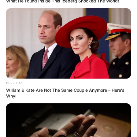
What He Found Inside This Iceberg Shocked The World!
El Bosque de Las Fantasías
BUZZ DAY
William & Kate Are Not The Same Couple Anymore – Here's
Why!