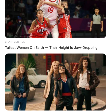
BRAINBERRIES
Tallest Women On Earth — Their Height Is Jaw-Dropping
Naturalmente, a criança tem contato com a
música por meio das cantigas de ninar e dos sons
que escuta diariamente. Mas, essa relação pode
ser melhor estimulada com a introdução de
instrumentos musicais reciclados
.