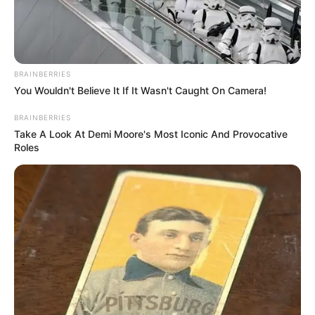
BRAINBERRIES
You Wouldn't Believe It If It Wasn't Caught On Camera!
BRAINBERRIES
Take A Look At Demi Moore's Most Iconic And Provocative
Roles
Moldura decorada
Placa de grama sintética
Suculentas artificiais
Cola quente
Tesoura