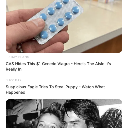
todo o espaço.
FRIDAY PLANS
CVS Hides This $1 Generic Viagra - Here's The Aisle It's
Really In.
BUZZ DAY
Suspicious Eagle Tries To Steal Puppy - Watch What
Happened
3. Depois de colar todas as plantinhas você só
precisará pensar em um lugar para colocar a o
seu novo jardim. Aproveite o suporte do porta