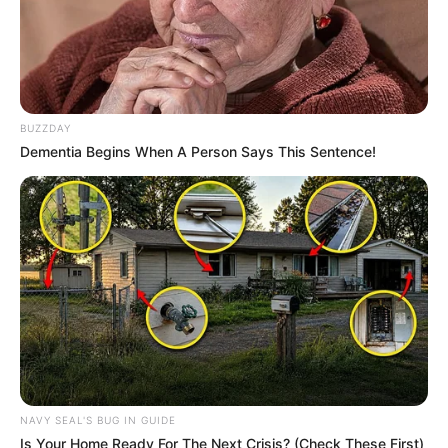
BUZZDAY
Dementia Begins When A Person Says This Sentence!
NAVY SEAL'S BUG IN GUIDE
Is Your Home Ready For The Next Crisis? (Check These First)