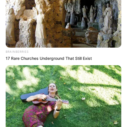
Veja também:
Decoração com Velas Flutuantes – Dicas e Passo
a Passo
BRAINBERRIES
3 Dicas de Decoração com Juta Pra Deixar a sua
17 Rare Churches Underground That Still Exist
Casa Linda
Índice
3 Motivos para fazer um jardim artificial
Manutenção
Efeito decorativo
Economia
Como Fazer um Jardim Artificial de Suculentas
Materiais Necessários