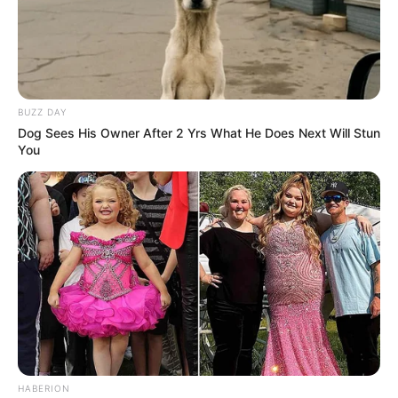
BUZZ DAY
Dog Sees His Owner After 2 Yrs What He Does Next Will Stun
You
HABERION