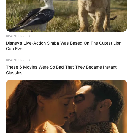
BRAINBERRIES
Disney’s Live-Action Simba Was Based On The Cutest Lion
Cub Ever
BRAINBERRIES
These 6 Movies Were So Bad That They Became Instant
Classics
A
decoração com suculentas
pode ser usada de
diferentes maneiras. Nas festas, elas compõem
lindos arranjos de mesa, e, no final do evento, elas
acabam virando lembrancinhas para os
convidados. Já nas residências, as pessoas
tendem a usar essas plantas de outras maneiras,