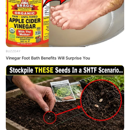
20 Comentários
BUZZDAY
Vinegar Foot Bath Benefits Will Surprise You
Luziia Santos
há 10 anos
Amém! Obrigada, coisa boa!
Regina Hernandes
há 10 anos
Nossa essa idéia veio na hora certa estava mesmo
procurando algo criativo para uma luminária de forma
artesanal.Obrigada pela dica e o passo a passo.
Revista Artesanato
há 10 anos