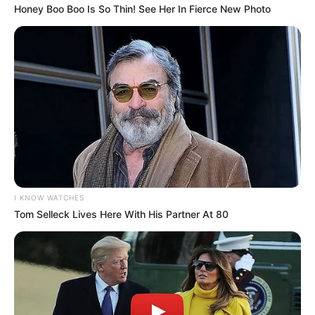
Honey Boo Boo Is So Thin! See Her In Fierce New Photo
I KNOW WATCHES
Tom Selleck Lives Here With His Partner At 80
Facebook
Twitter
Pinterest
Share