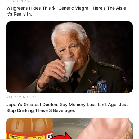
FRIDAY PLANS
Walgreens Hides This $1 Generic Viagra - Here's The Aisle
It's Really In.
Como Fazer Velas
Decorativas Passo a Passo
Como Fazer uma Luminária
de Canudinhos
NEUROMIND PRO
Japan's Greatest Doctors Say Memory Loss Isn't Age: Just
Stop Drinking These 3 Beverages
Deixe seu comentário