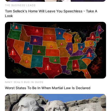
THE BUSINESS LEADS
Tom Selleck's Home Will Leave You Speechless - Take A
Look
NAVY SEAL'S BUG IN GUIDE
Worst States To Be In When Martial Law Is Declared