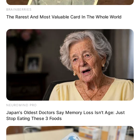
Passo a Passo
BRAINBERRIES
1 . Coloque a moldura sobre a grama sintética,
The Rarest And Most Valuable Card In The Whole World
risque e corte. Cole essa placa no fundo do
moldura.
NEUROMIND PRO
Japan's Oldest Doctors Say Memory Loss Isn't Age: Just
Stop Eating These 3 Foods
2. Cole as suculentas sobre a grama, preencha