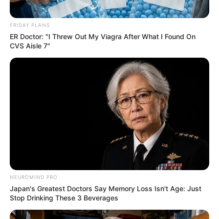
FRIDAY PLANS
ER Doctor: "I Threw Out My Viagra After What I Found On
CVS Aisle 7"
NEUROMIND PRO
Japan's Greatest Doctors Say Memory Loss Isn't Age: Just
Stop Drinking These 3 Beverages