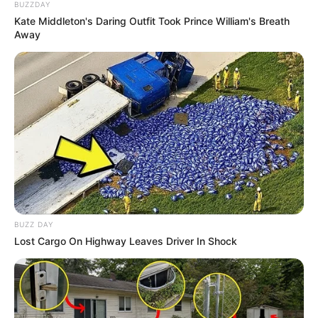
BUZZDAY
Kate Middleton's Daring Outfit Took Prince William's Breath
Imagens:
thehomespunhydrangea
Away
BUZZ DAY
Lost Cargo On Highway Leaves Driver In Shock