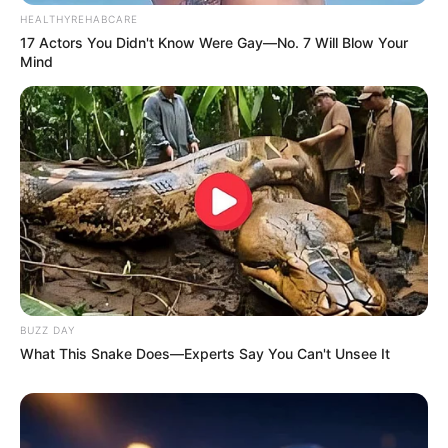
HEALTHYREHABCARE
17 Actors You Didn't Know Were Gay—No. 7 Will Blow Your
Mind
BUZZ DAY
What This Snake Does—Experts Say You Can't Unsee It