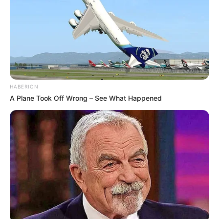
HABERION
A Plane Took Off Wrong – See What Happened