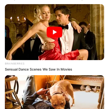
Fonte:
blogdatiapaula
BRAINBERRIES
Sensual Dance Scenes We Saw In Movies
Outra opção simples e barata é decorar garrafas
de água mineral com adesivos personalizados. As
etiquetas podem ser feitas por qualquer pessoa
com conhecimentos básicos em editores de texto
e de imagem.