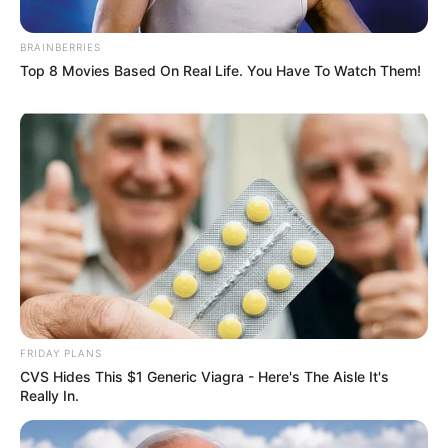
BRAINBERRIES
Top 8 Movies Based On Real Life. You Have To Watch Them!
FRIDAY PLANS
CVS Hides This $1 Generic Viagra - Here's The Aisle It's
Fonte:
revistacrescer
Really In.