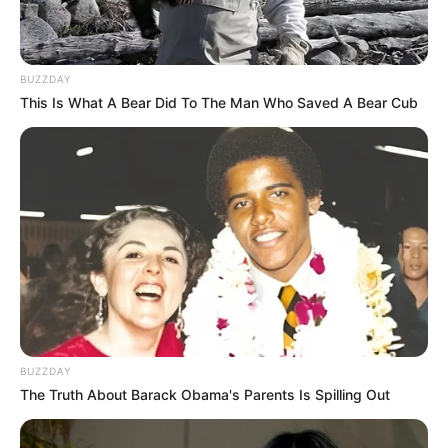
BUZZDAY
This Is What A Bear Did To The Man Who Saved A Bear Cub
Fonte:
tutytanamoda
Quem ama arroz doce, canjica ou mingau de
milho verde, ficaria mega feliz em ganhar um
potinho com uma dessas delícias.
BUZZDAY
The Truth About Barack Obama's Parents Is Spilling Out
Se os seus convidados são apaixonados por doces
típicos, significa que você pode acertar em cheio