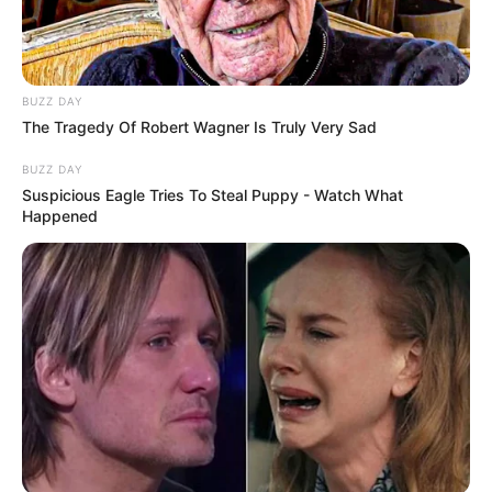
Veja também:
Como Fazer Lembrancinhas de Festa Junina com
EVA
BUZZ DAY
The Tragedy Of Robert Wagner Is Truly Very Sad
Pompom de Seda Passo a Passo
BUZZ DAY
Suspicious Eagle Tries To Steal Puppy - Watch What
Happened