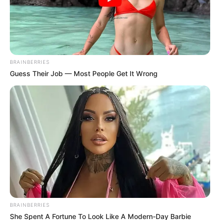
Fonte:
silviaoliveira
As marmitinhas recheadas de doces, muito
comuns nas
festas infantis
, podem receber uma
BRAINBERRIES
repaginada para ficarem no clima das festas
Guess Their Job — Most People Get It Wrong
juninas.
Você pode revestir a tampa delas com tecido
chita e fazer a decoração com mini chapéus de
palha. Esse acessório é facilmente encontrado em
lojas na
internet
.
4.
Enfeite de mesa para festa junina
BRAINBERRIES
She Spent A Fortune To Look Like A Modern-Day Barbie