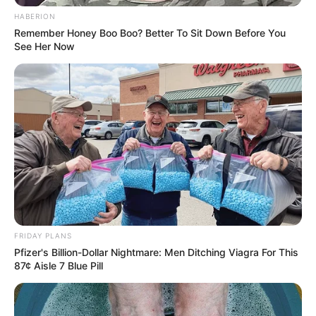
HABERION
Remember Honey Boo Boo? Better To Sit Down Before You
See Her Now
Fonte:
mimodepapel
Para fazer essa lembrancinha junina, recorte um
quadrado de tecido, de aproximadamente 10 cm
x 10 cm, recheie com paçoquinha (ou com doces à
sua escolha) e amarre com
fita de cetim
ou com
FRIDAY PLANS
Pfizer's Billion-Dollar Nightmare: Men Ditching Viagra For This
fio de juta. Com um metro de tecido você
87¢ Aisle 7 Blue Pill
consegue fazer várias trouxinhas como estas,
lindas e super baratas.