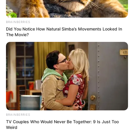
Link
do vídeo no
YouTube
:
Popcorn Corn on the
BRAINBERRIES
Did You Notice How Natural Simba’s Movements Looked In
Cob Bags
The Movie?
3.
Doce para festa junina
BRAINBERRIES
TV Couples Who Would Never Be Together: 9 Is Just Too
Weird
Fonte:
frescurinhaspersonalizadas