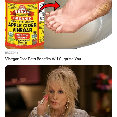
BUZZDAY
Vinegar Foot Bath Benefits Will Surprise You
Já que a maioria das pessoas preferem fazer as
lembrancinhas dos convidados em casa,
preparamos uma lista com ótimas ideias.
Apesar da variedade, todas têm algo em comum:
são simples e fáceis de fazer, do jeito que a gente