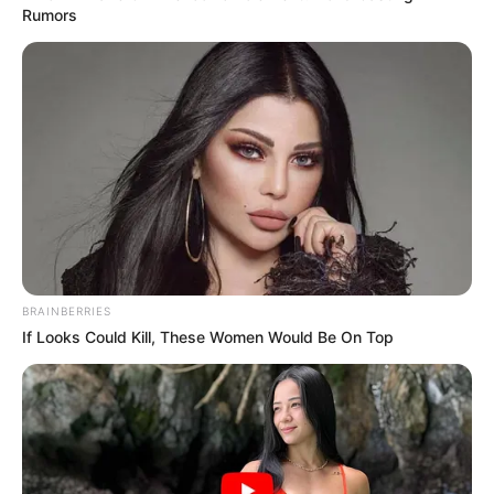
Rumors
Mil dicas festas
4.
Lembrancinha para festa junina simples
BRAINBERRIES
If Looks Could Kill, These Women Would Be On Top