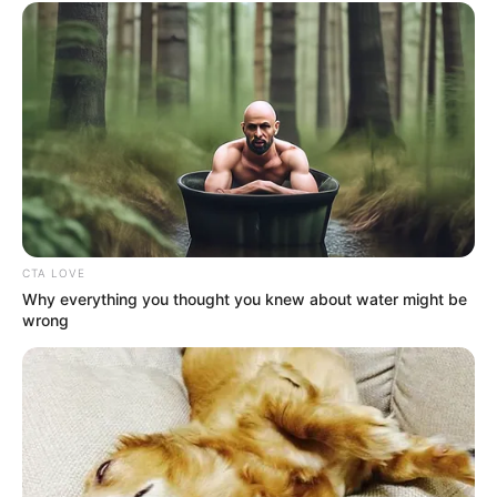
Quem tem vidros de papinha em casa pode
utilizá-los para fazer lindas
lembrancinhas de
festa junina
. Depois de esterilizados em água
fervente, e devidamente secos, basta enchê-los
com doces pastosos, como brigadeiro e doce de
leite.
CTA LOVE
Why everything you thought you knew about water might be
wrong