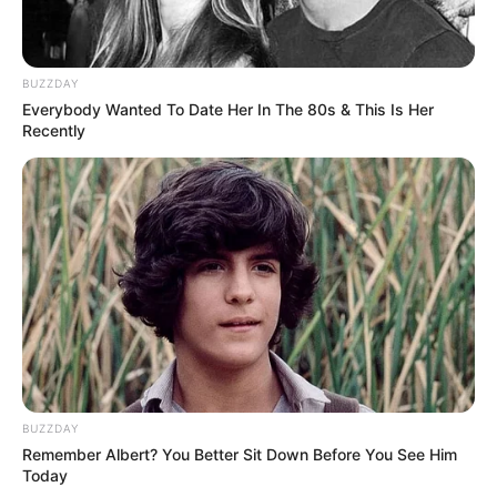
arrumadinhas, e feche-as com papel e
grampeador. Quem tem uma
Silhuete
em casa
pode caprichar um pouco mais, criar
tags
e
BUZZDAY
Everybody Wanted To Date Her In The 80s & This Is Her
outros adereços.
Recently
10.
Saquinhos festa junina
BUZZDAY
Remember Albert? You Better Sit Down Before You See Him
Today
Fonte: Borracha Mágica via
Elo7