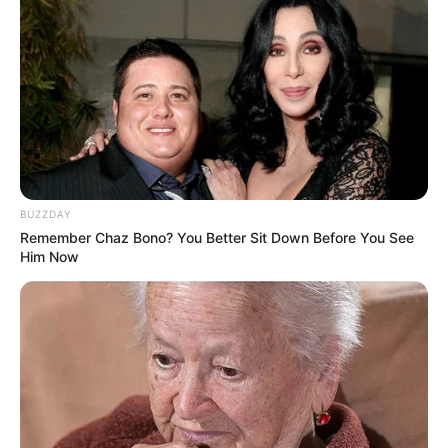
ao oferecê-los no final da festa.
A ideia é que cada pessoa leve para casa um
potinho com doce caseiro para saborear no dia
seguinte. Ideia muito boa, não é mesmo?
8.
Enfeite festa junina
BUZZDAY
Remember Chaz Bono? You Better Sit Down Before You See
Him Now