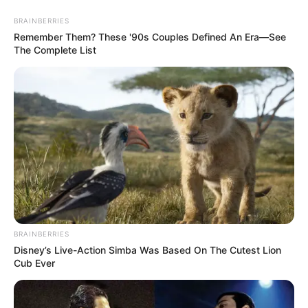
BRAINBERRIES
Remember Them? These '90s Couples Defined An Era—See
The Complete List
Fonte:
pinterest
Nas festas infantis, os tubetes são muito usados
como lembrancinha e também como
complemento da decoração da mesa principal.
BRAINBERRIES
Disney’s Live-Action Simba Was Based On The Cutest Lion
Como a tendência é decorá-los de acordo com o
Cub Ever
tema da festa, que tal repaginá-los para as
festas juninas?