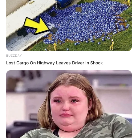
4. Lembrancinha para festa junina simples
4. Enfeite de mesa para festa junina
5. Tubetes festa junina
6. Brigadeiro festa junina
7. Arroz doce no pote
8. Enfeite festa junina
9. Doces festa junina
10. Saquinhos festa junina
BUZZDAY
Lost Cargo On Highway Leaves Driver In Shock
Lembrancinha de Festa Junina fácil
de fazer
1.
Trouxinha de tecido