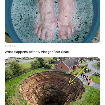
2.
Saquinho de pipoca festa junina
BUZZDAY
What Happens After A Vinegar Foot Soak