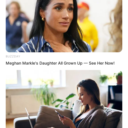
BUZZDAY
Meghan Markle's Daughter All Grown Up — See Her Now!
Está pronto nosso organizador! Viu como foi
super fácil fazer?
Gostou da ideia acima? Temos essa e outras bem
legais aqui no nosso site! Continue nos
acompanhando e até mais!