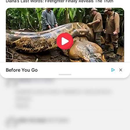
Diana’s Last Words: Firefighter Finally Reveals The Truth
PARA PRÓXIMO MÊS DE ABRIL.ATUALIZAÇÕES DA
REVISTA, VEM ME DISPERTANDO IDÉIAS
MARAVILHOSAS.
glaucia
há 13 anos
Parabéns a todos.
Como é bom ver tanta criatividade e bom gosto na
produção de peças, com materiais que são os
grandes vilões da natureza.
Before You Go
BUZZ DAY
marina
há 13 anos
What This Snake Does—Experts Say You Can't Unsee It
parabéns pelos lindos trabalhos! tudo perfeito.
abraços
Marina
ester de sousa
há 13 anos