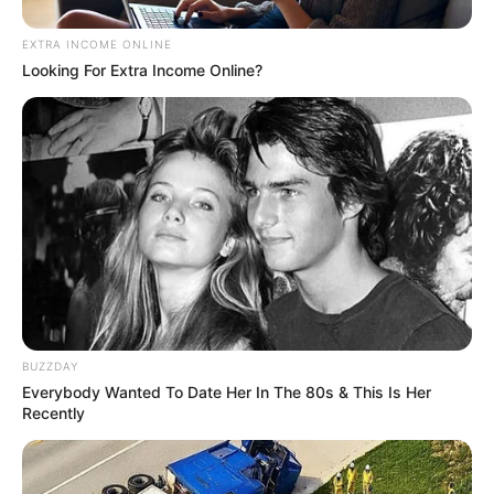
Crédito das fotos:
http://modpodgerocksblog.com/2013/03/recycled-
EXTRA INCOME ONLINE
craft-diy-desk-organizer.html
Looking For Extra Income Online?
BUZZDAY
Everybody Wanted To Date Her In The 80s & This Is Her
Recently