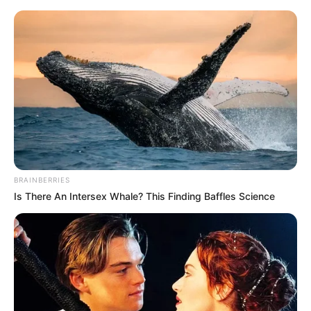
Organizador de mesa usando
materiais recicláveis
BRAINBERRIES
Is There An Intersex Whale? This Finding Baffles Science