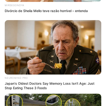
Banquinhos de madeira
feitos com caixotes –
MIRSEGONDYA
reutilização com
Divórcio de Sheila Mello teve razão horrível – entenda
criatividade
Mesa de centro diferente
feita com caixotes de
madeira
Colar maravilhoso de argola
NEUROMIND PRO
para fazer em casa
Japan's Oldest Doctors Say Memory Loss Isn't Age: Just
Stop Eating These 3 Foods