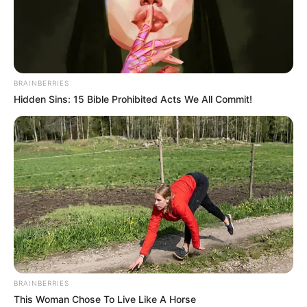
BRAINBERRIES
Hidden Sins: 15 Bible Prohibited Acts We All Commit!
4 – Enquanto aguarda a secagem dos papéis que
você colou nos rolos, vamos para a próxima
etapa. Com o auxílio do pincel grosso passe duas
demãos de tinta sobre o disco de madeira/MDF.
Aguarde a secagem.
BRAINBERRIES
This Woman Chose To Live Like A Horse