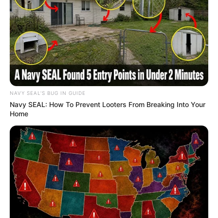
Concurso de reciclagem –
resultado final
NAVY SEAL'S BUG IN GUIDE
Navy SEAL: How To Prevent Looters From Breaking Into Your
Deixe seu comentário
Home
56 Comentários
Carla Lopes
há 13 anos