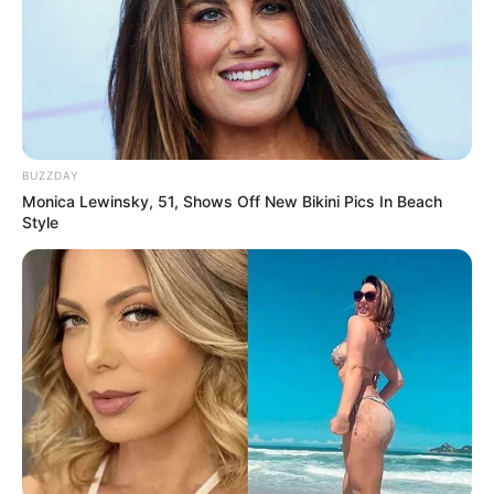
BUZZDAY
Monica Lewinsky, 51, Shows Off New Bikini Pics In Beach
Style
Facebook
Twitter
Pinterest
Share
Revista Artesanato
29/09/2013
Recomendados para você