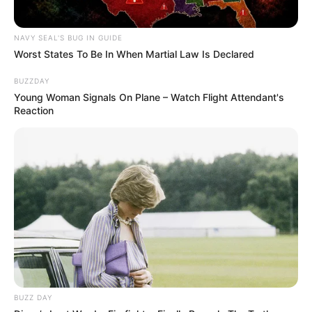
PARABÉNS!!!!!!!!!!!!!!!!!!!!!!
NAVY SEAL'S BUG IN GUIDE
Muito lindos os trabalhos.
Worst States To Be In When Martial Law Is Declared
Maravilhosos os premiados!!!!!!!!!!!!!
BUZZDAY
EDNA MARIA UCHÔA DE SOUZA LIRA
há 13 anos
Young Woman Signals On Plane – Watch Flight Attendant's
Reaction
TENHO 67 ANOS E UMA PAIXÃO POR
ARTESANATO.DOMICILIADA NA
PARAÍBA,COMERCIANTE DO RAMO DE
COMBUSTÍVEIS EM BR QUE LIGA VÁRIOS ESTADOS
DO NORDESTE.CIENTE DA LUCRATIVIDADE
OFERECIDA PELO ARTESANATO AO TURISTA
ESPECIALMENTE, EM LOJAS DE CONVENIÊNCIA DE
POSTO DE GASOLINA EM BR, ESTAMOS, EU E MEU
CONSORCIADO MARIDO, CONSTRUINDO 6
LOJAS:SENDO QUE AS 5 LOJAS É PARA CADA UM
DOS MEUS FILHOS E (01)UMA P/DIVIDIR COM MEU
BUZZ DAY
SÓCIO MARIDO COM PREVISÃO DE INAUGURAÇÃO