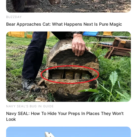
BUZZDAY
Bear Approaches Cat: What Happens Next Is Pure Magic
NAVY SEAL'S BUG IN GUIDE
Navy SEAL: How To Hide Your Preps In Places They Won't
Look