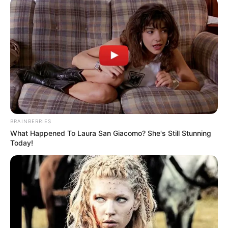
Aprenderemos a fazer um
Organizador de mesa
usando materiais recicláveis.
Sabe aqueles rolos
de papel alumínio, papel absorvente, rolos de
papel higiênico e caixas de alimentos que
geralmente vão parar no lixo? Pois é, a partir de
hoje não vão mais! Vamos reutilizar tudo isso e
criar nosso organizador, que será muito útil em
sua casa.
BRAINBERRIES
Material necessário
What Happened To Laura San Giacomo? She's Still Stunning
Today!