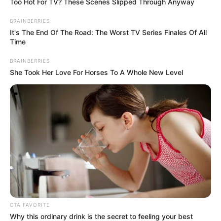
Too Hot For TV? These Scenes Slipped Through Anyway
BRAINBERRIES
It's The End Of The Road: The Worst TV Series Finales Of All
Time
BRAINBERRIES
She Took Her Love For Horses To A Whole New Level
2 – Agora tire as peças e comece a decorá-las.
Pegue os rolos e corte o papel de presente no
tamanho adequado para revesti-los. Faça com
bastante cuidado para o acabamento ficar
perfeito e o resultado final ser o melhor possível.
Revista a parte interna e a parte externa do rolo.
Dica: se desejar, ao invés de usar papel de
presente para revestir, use tecido. O resultado
CTA FAVORITE
Why this ordinary drink is the secret to feeling your best
fica fantástico!