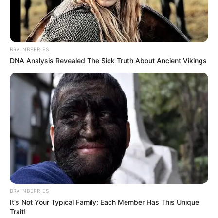
BRAINBERRIES
DNA Analysis Revealed The Sick Truth About Ancient Vikings
Rolos de papel higiênico e rolos de papel
absorvente ou alumínio;
Caixas de sucrilhos e caixas menores como
leite, biscoitos, etc;
Disco oval de madeira ou MDF (o mesmo
servirá como base do nosso organizador);
Papéis de presente coloridos;
Tesoura
BRAINBERRIES
It's Not Your Typical Family: Each Member Has This Unique
Cola branca;
Trait!