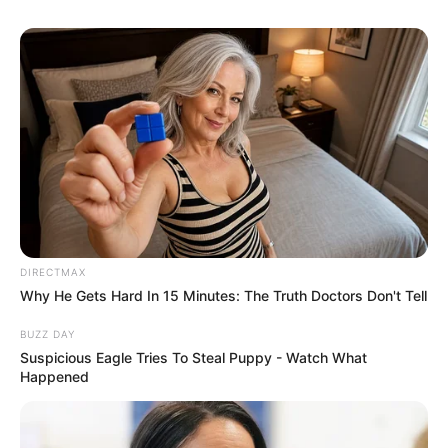
5 – Após a tinta da base secar, fixe todos os
DIRECTMAX
elementos do organizador. Para isso você pode
Why He Gets Hard In 15 Minutes: The Truth Doctors Don't Tell
usar cola quente, ela vai dar uma ótima fixação
BUZZ DAY
para cada elemento.
Suspicious Eagle Tries To Steal Puppy - Watch What
Happened