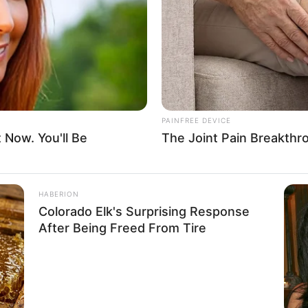
nalizado
os
iva
 das mães passo a passo
e Presente para o Dia das Mães
PAINFREE DEVICE
t Now. You'll Be
The Joint Pain Breakthr
HABERION
Colorado Elk's Surprising Response
After Being Freed From Tire