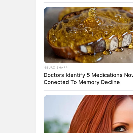
ajudar nessa missão.
Veja também:
24 Ideias de Present
Artesanato Para o Di
Índice
25 Modelos de Pres
NEURO SHARP
1. Vaso personali
Doctors Identify 5 Medications No
2. Terrários
Conected To Memory Decline
3. Arranjo de flo
4. Itens para a c
5. Canecas
6. Bijuterias
7. Porta joias, 
8. Sachê perfum
9. Bolsa de pano