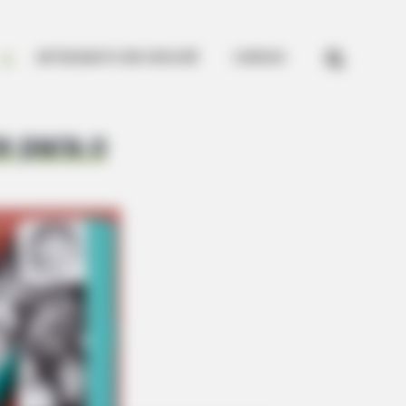


ARTESANATO EM CROCHÊ
CURSOS
e para o