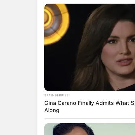
Molde de coelhinho da páscoa para fazer
lembrancinhas
Flor de papel de guardanapo – diferente 
BRAINBERRIES
bonita
Gina Carano Finally Admits What 
Along