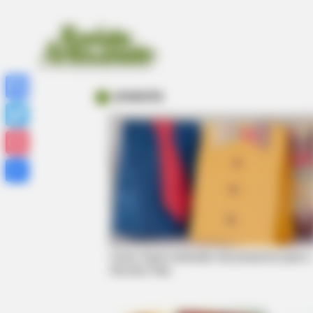
presente
Facebook
Twitter
Pinterest
Share
Como fazer embrulho de presente para o
Dia dos Pais