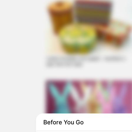
Latas forradas com papel – reutilize o
que tem em casa
Before You Go