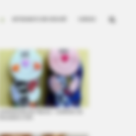


ARTESANATO EM CROCHÊ
CURSOS
Lembrancinha de Páscoa – coelhinho de
chocolate e EVA