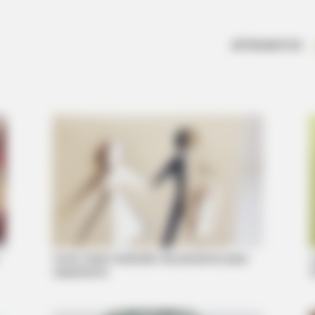
ARTESANATOS
Como fazer embrulho de presente para
casamento