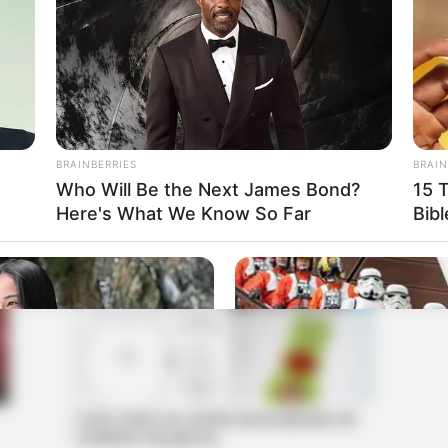
Moldes da galinha pintadinha para fazer
lembrancinhas
BRAINBERRIES
BRAIN
Who Will Be the Next James Bond?
15 
Here's What We Know So Far
Bibl
Como fazer um cartão personalizado de
coelhinho da páscoa