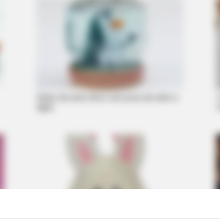
Globo de neve feito com pote de vidro e
água