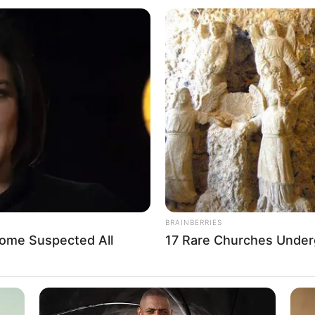
Sacolinha de coelho da páscoa feita com
pratos de papel
e
Lembrancinha linda com material
BRAINBERRIES
reciclável – Lata decorada
Some Suspected All
17 Rare Churches Underg