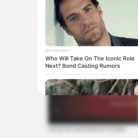
Top 8 melhores artesanatos de 2011
BRAINBERRIES
Who Will Take On The Iconic Role
Next? Bond Casting Rumors
Sorteio de outra bolsa da Tia Izaura