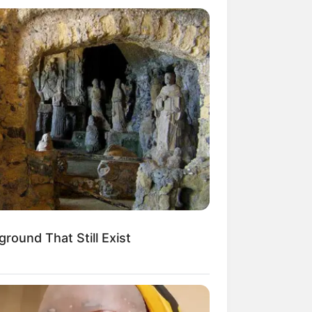
Como montar uma embalagem de papel
para presente
Caixinha de papel charmosa para embalar
presentes
round That Still Exist