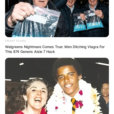
Após 24 horas de descanso, você pode
desenformar com ,muito cuidado e agora
vamos finalizar;
O lado de cima sempre fica um pouco
côncavo, por isso, preencha com mais resina
ou lixe com lixa d’água mais fina;
FRIDAY PLANS
Walgreens Nightmare Comes True: Men Ditching Viagra For
Se a área ficar esbranquiçada, pincele resina
This 87¢ Generic Aisle 7 Hack
pelo local ou base para unhas;