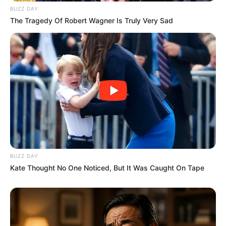
BUZZ DAY
The Tragedy Of Robert Wagner Is Truly Very Sad
Etsy
Mesa com resina
BUZZ DAY
Kate Thought No One Noticed, But It Was Caught On Tape