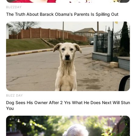
BUZZDAY
The Truth About Barack Obama's Parents Is Spilling Out
BUZZ DAY
Dog Sees His Owner After 2 Yrs What He Does Next Will Stun
You
Dee-dee
22 Ideias de artesanato com resina