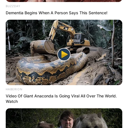
BUZZDAY
Dementia Begins When A Person Says This Sentence!
Farita Mano
HABERION
Video Of Giant Anaconda Is Going Viral All Over The World.
Watch