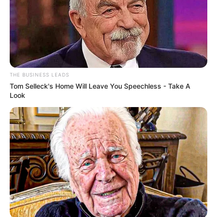
THE BUSINESS LEADS
Notícias ao minuto
Tom Selleck's Home Will Leave You Speechless - Take A
Look