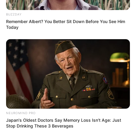
Dee-dee
BUZZDAY
Remember Albert? You Better Sit Down Before You See Him
Today
Sempre faça a mistura de resina exatamente
na medida que você preferir. Para isso você
encher os moldes de água antes de fazer a
mistura e depois fazer o preparo de acordo
com essa medida;
NEUROMIND PRO
Japan's Oldest Doctors Say Memory Loss Isn't Age: Just
Stop Drinking These 3 Beverages