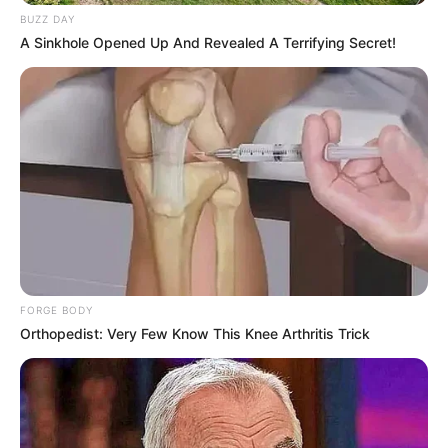
BUZZ DAY
A Sinkhole Opened Up And Revealed A Terrifying Secret!
Waufen
FORGE BODY
Orthopedist: Very Few Know This Knee Arthritis Trick