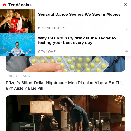
Artesanato com Resina: 22 Ideias
Fáceis com Passo a Passo
Save
FRIDAY PLANS
Pfizer's Billion-Dollar Nightmare: Men Ditching Viagra For This
87¢ Aisle 7 Blue Pill