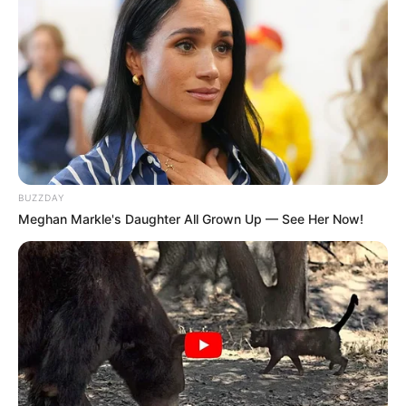
BUZZDAY
Meghan Markle's Daughter All Grown Up — See Her Now!