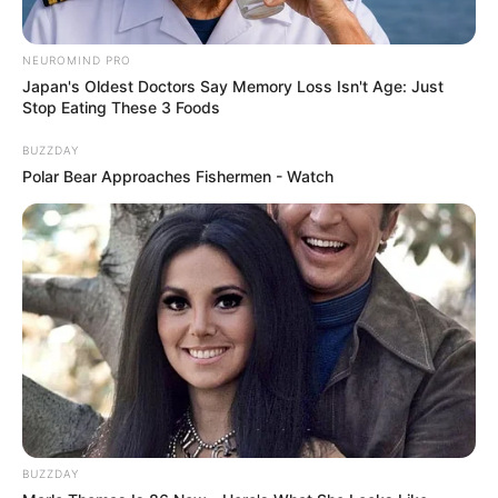
Poliéster: mais econômica e de fácil
manuseio, é utilizada para quem está
NEUROMIND PRO
iniciando nesse tipo de artesanato. Serve
Japan's Oldest Doctors Say Memory Loss Isn't Age: Just
para produzir inúmeros objetos, porém
Stop Eating These 3 Foods
possui um cheiro muito forte.
BUZZDAY
Polar Bear Approaches Fishermen - Watch
Além disso, você precisa tomar cuidado ao
manipular esse material, pois pode causar
alergias! Sempre trabalhe com resina utilizando
luvas de vinil,
máscara de proteção
e em um
lugar bem ventilado, pois o cheiro pode
incomodar os mais sensíveis.
Como fazer artesanato com resina
passo a passo
BUZZDAY