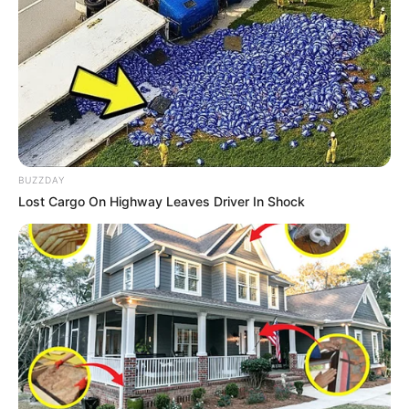
Ponteira de lápis
E muitas outras ideias
Qual é a resina que se usa para fazer
artesanato?
BUZZDAY
Lost Cargo On Highway Leaves Driver In Shock