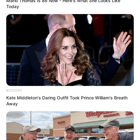
Marlo Thomas Is 86 Now - Here's What She Looks Like
Today
Artesanato com resina líquida passo a
passo
BUZZDAY
Kate Middleton's Daring Outfit Took Prince William's Breath
Away