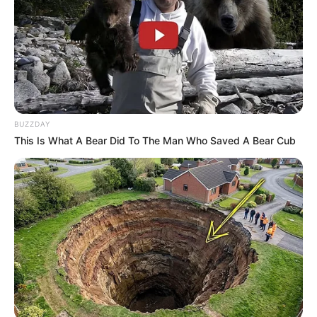
BUZZDAY
This Is What A Bear Did To The Man Who Saved A Bear Cub
Elo7