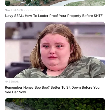
NAVY SEAL'S BUG IN GUIDE
Navy SEAL: How To Looter Proof Your Property Before SHTF
Pinterest
HABERION
Remember Honey Boo Boo? Better To Sit Down Before You
A resina é um tipo de plástico, do tipo polímero
See Her Now
semilíquido que endurece ao entrar em contato
com outro material, chamado catalisador. Por