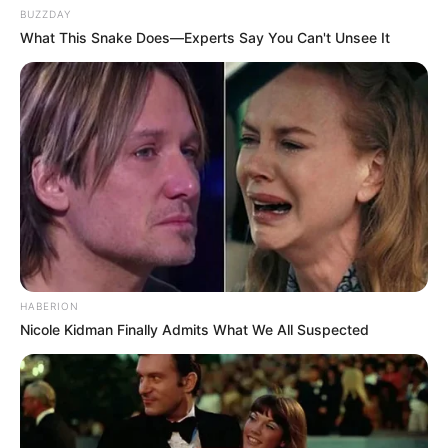
BUZZDAY
Luvas de vinil
What This Snake Does—Experts Say You Can't Unsee It
Toalhas de papel
Moldes
Folha de papel vegetal para forrar a mesa
Objetos para decorar o pingente: folhas e
ervas secas, miçangas, fotografias, glitter.
1 palito
Primeiramente você vai fazer a mistura da resina:
HABERION
Nicole Kidman Finally Admits What We All Suspected