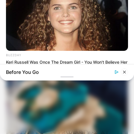
Youtube
BUZZDAY
Keri Russell Was Once The Dream Girl - You Won't Believe Her
Today
Before You Go
BUZZ DAY
Colorado Elk's Surprising Response After Being Freed From
Tire