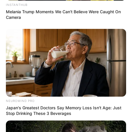
INSTANTHUB
Melania Trump Moments We Can't Believe Were Caught On
Camera
7. Porta copo de feltro em formato de folhas
Mais uma ideia de porta copos, mas desta vez é
um modelo mais clássico e simples de fazer.
NEUROMIND PRO
Japan's Greatest Doctors Say Memory Loss Isn't Age: Just
Stop Drinking These 3 Beverages