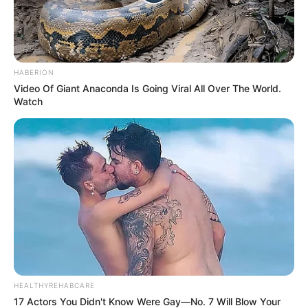
11. Peso de porta em tecido
Que tal este peso de porta em formato de fruta
para decorar a sua cozinha? Uma boa ideia é
deixar um ou outro peso de fruta guardado para
HABERION
Video Of Giant Anaconda Is Going Viral All Over The World.
revezar ou colocar nas outras portas da casa!
Watch
HEALTHYREHABCARE
17 Actors You Didn't Know Were Gay—No. 7 Will Blow Your