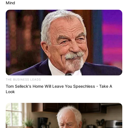
Mind
THE BUSINESS LEADS
12. Porta talheres de lata ou pote decorado
Tom Selleck's Home Will Leave You Speechless - Take A
Look
Este porta trecos de lata colorida é uma ótima
ideia para você reutilizar uma latinha ou pote
velho, e ainda pode servir de porta colheres de
pau, por exemplo. Vai ficar lindo!