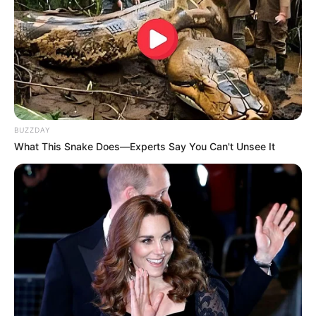
BUZZDAY
What This Snake Does—Experts Say You Can't Unsee It