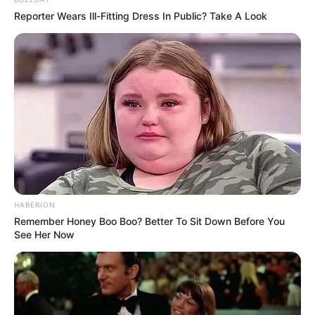
Reporter Wears Ill-Fitting Dress In Public? Take A Look
Fonte:
decorfacil
6. Kit bate mão com pano de prato
Este kit de bate mão com pano de prato
estampado pode ser feito à mão. Capriche no
HABERION
Remember Honey Boo Boo? Better To Sit Down Before You
acabamento, coloque apliques de renda e pronto!
See Her Now