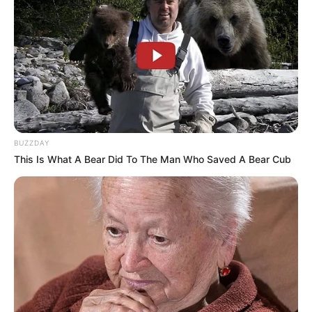
BUZZDAY
This Is What A Bear Did To The Man Who Saved A Bear Cub