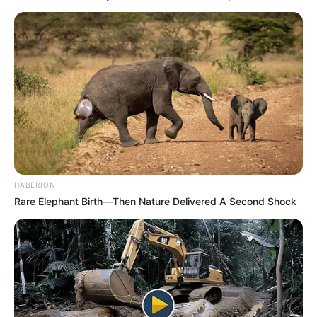
HABERION
Rare Elephant Birth—Then Nature Delivered A Second Shock
Fonte:
decorfacil