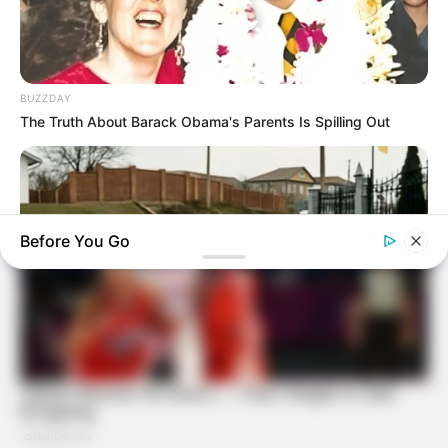
BUZZDAY
The Truth About Barack Obama's Parents Is Spilling Out
Before You Go
BUZZ DAY
Dog Sees His Owner After 2 Yrs What He Does Next Will Stun
You