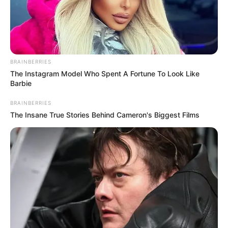
BRAINBERRIES
The Instagram Model Who Spent A Fortune To Look Like
Barbie
BRAINBERRIES
The Insane True Stories Behind Cameron's Biggest Films
A cozinha é um dos lugares mais visitados da
casa. Então, nada mais justo que fazer deste
cômodo o mais aconchegante da casa! Uma das
formas mais práticas de se mudar a cara do
ambiente é fazendo pequenas mudanças na
decoração.
Um jogo americano colorido, uma capa para