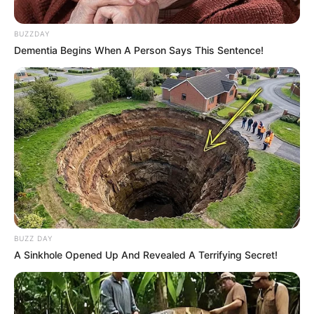
BUZZDAY
Dementia Begins When A Person Says This Sentence!
Fonte:
decorfacil
8. Cozinheiros de feltro para decoração
Estes bonequinhos cozinheiros vão enfeitar a sua
BUZZ DAY
cozinha! Faça personagens que se pareçam com
A Sinkhole Opened Up And Revealed A Terrifying Secret!
você, seus filhos ou a pessoa que mais goste de
cozinhar da família.