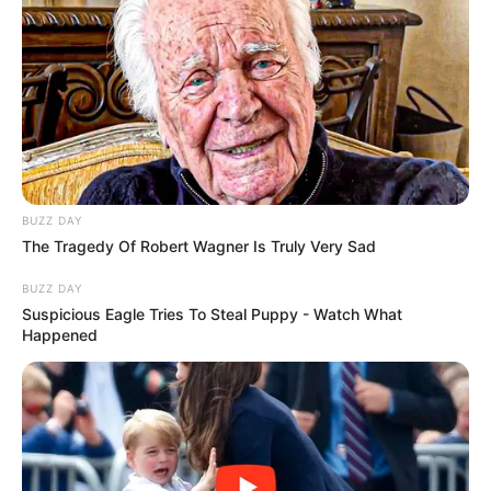
10. Fruteiras com caixotes de feira
Caixotes de feira são uma mão cheia para os
artesãos! Fáceis de se conseguir em feiras,
sacolões e supermercados, empilhando alguns e
acrescentando rodinhas você consegue uma
BUZZ DAY
fruteira nova!
The Tragedy Of Robert Wagner Is Truly Very Sad
BUZZ DAY
Suspicious Eagle Tries To Steal Puppy - Watch What
Happened