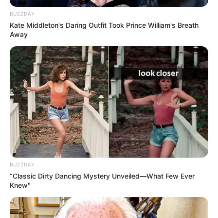
9. Porta pano de prato de feltro
BUZZDAY
Kate Middleton's Daring Outfit Took Prince William's Breath
Away
Mais uma ideia pra dar um charme único à sua
cozinha. Este utensílio de feltro deixa a cozinha
mais divertida.
BUZZDAY
“Classic Dirty Dancing Mystery Unveiled—What Few Ever
Knew"
Aprenda como fazer esse modelo
aqui
.