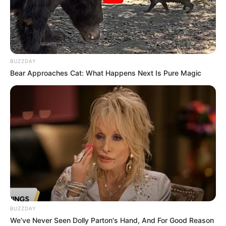
BUZZDAY
Bear Approaches Cat: What Happens Next Is Pure Magic
Fonte:
thecottagemarket
4. Porta guardanapo de flor
Este porta guardanapo pode ser feito com flor
de feltro, fuxico ou EVA. É só soltar a sua
imaginação!
BUZZDAY
We’ve Never Seen Dolly Parton's Hand, And For Good Reason