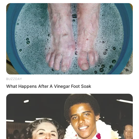
10 Ideias Simples para Montar um Jardim Vertical
em Casa
13 Ideias Incríveis Para Reutilização de Caixotes
de Feira
BUZZDAY
What Happens After A Vinegar Foot Soak