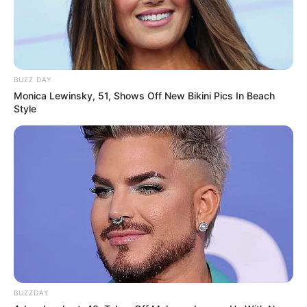
BUZZ DAY
Monica Lewinsky, 51, Shows Off New Bikini Pics In Beach
Style
Facebook
Twitter
Pinterest
Share
Mariana Barbosa
01/02/2018
Recomendados para você
Como Fazer Fronha de
BUZZDAY
Travesseiro de um Jeito