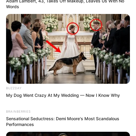
Adam Lambert, 43, Takes Off Makeup, Leaves Us With No
Fácil
Words
Como Escolher a Linha de
Costura – Dicas Para não
Errar!
Como fazer Bolsa de
BUZZDAY
Tecido – 5 Modelos Passo a
My Dog Went Crazy At My Wedding — Now I Know Why
Passo
BRAINBERRIES
Sensational Seductress: Demi Moore's Most Scandalous
Performances