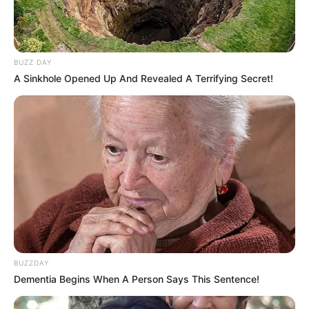
BUZZ DAY
A Sinkhole Opened Up And Revealed A Terrifying Secret!
BUZZDAY
Dementia Begins When A Person Says This Sentence!