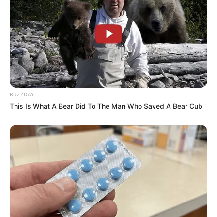
BUZZDAY
This Is What A Bear Did To The Man Who Saved A Bear Cub