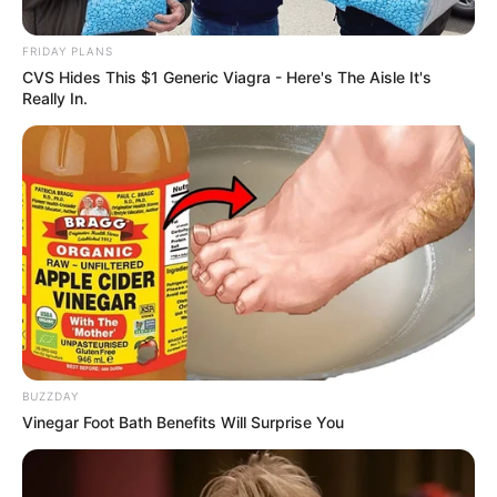
e queimaduras, a capa ajuda a criar uma
FRIDAY PLANS
superfície mais lisa, fazendo com que o ferro
CVS Hides This $1 Generic Viagra - Here's The Aisle It's
deslize sobre a roupa com mais facilidade e sem
Really In.
precisar de grande esforço. Assim, você terminará
aquela pilha de roupas mais rápido e terá mais
tempo pra você.
A boa notícia é que as
capas para tábua de
passar
são fáceis de serem feitas em casa. Dá só
uma olhada nesse tutorial que preparamos pra
você!
BUZZDAY
Vinegar Foot Bath Benefits Will Surprise You