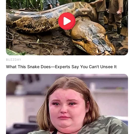
Fita métrica
Agulha e linha (ou máquina de costura)
Tábua de passar
Tesoura
Elástico de 0,5 cm de largura
BUZZDAY
What This Snake Does—Experts Say You Can't Unsee It
Alfinetes
Um grande alfinete de segurança
Giz de alfaiate
Passo a Passo
1. Meça a tábua