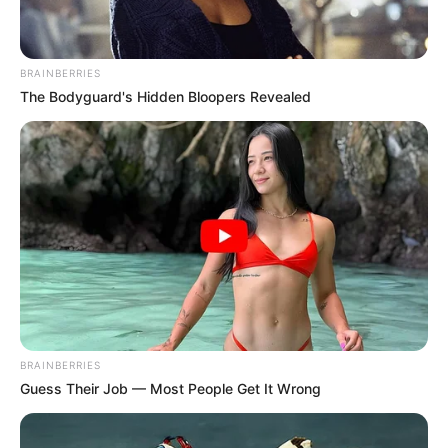
Amei
Mariana Barbosa
há 9 anos
BRAINBERRIES
The Bodyguard's Hidden Bloopers Revealed
em resposta à Avani carcanholo
Oi, Avani. Que bom que gostou. Um abraço!
Nilce Freitas dos Santos
há 9 anos
Amei! Agradecida por compartilhar.
Mariana Barbosa
há 9 anos
em resposta à Nilce Freitas dos Santos
Oi, Nilce. Que bom que gostou. Abraços
BRAINBERRIES
Guess Their Job — Most People Get It Wrong
Angela
há 9 anos
Boa Noite ! Lindo seu trabalho!