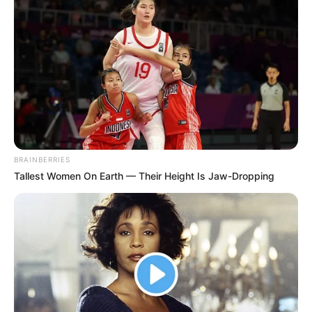
Como Fazer Sapatinho de
Bebê em Tecido
Deixe seu comentário
BRAINBERRIES
Tallest Women On Earth — Their Height Is Jaw-Dropping
11 Comentários
Avani carcanholo
há 9 anos