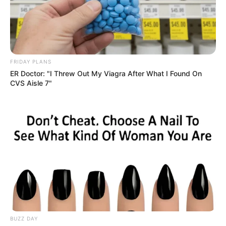
FRIDAY PLANS
ER Doctor: "I Threw Out My Viagra After What I Found On
CVS Aisle 7"
BUZZ DAY