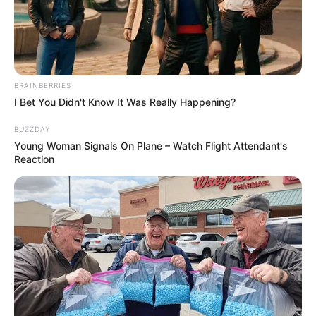
BRAINBERRIES
I Bet You Didn't Know It Was Really Happening?
BUZZDAY
Young Woman Signals On Plane – Watch Flight Attendant's
Reaction
Um dos afazeres domésticos mais desgastantes é
passar roupa. A postura e o calor do ferro de
passar são incômodos e capazes de piorar o
humor de qualquer pessoa. Mas você sabia que
uma
capa para tábua de passar
pode te ajudar a
terminar a tarefa mais rápido?
Além de proteger a tábua de eventuais acidentes