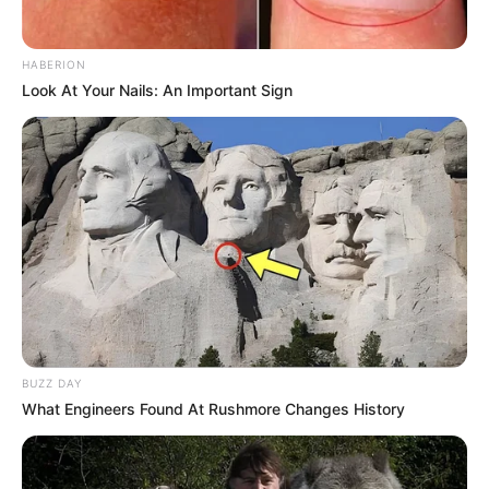
HABERION
Look At Your Nails: An Important Sign
Prenda o alfinete de segurança na ponta do
elástico e coloque-o na abertura da sua bainha.
Deslize o alfinete por toda a borda da capa, até
sair com ele na outra ponta. Tire o alfinete e
amarre firmemente as duas pontas. Depois, é só
cortar o excesso do elástico.
4. Vista a capa na tábua de passar
BUZZ DAY
What Engineers Found At Rushmore Changes History