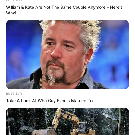
William & Kate Are Not The Same Couple Anymore – Here's
Why!
Manoela Lustosa
BUZZ DAY
Take A Look At Who Guy Fieri Is Married To
Cortina para Cozinha
A cozinha também merece uma cortina. No
entanto, geralmente, nesse cômodo, as cortinas
são menores. Isso quer dizer que você precisa de