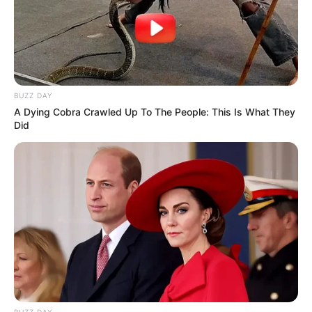
Dado Castello Branco
BUZZ DAY
A Dying Cobra Crawled Up To The People: This Is What They
Did
Sesso & Dalanezi
BUZZ DAY