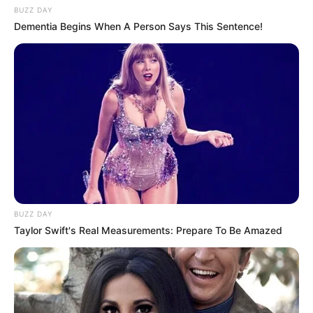
BUZZ DAY
Dementia Begins When A Person Says This Sentence!
Decor Fácil
BUZZ DAY
Taylor Swift's Real Measurements: Prepare To Be Amazed