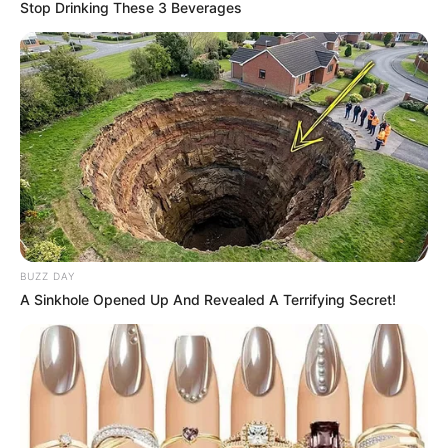
Stop Drinking These 3 Beverages
mais charmosa.
Afinal, esse, que é um item tão essencial para
proteger os cômodos da luminosidade, também
pode contribuir para deixar cada cantinho do lar
mais bonito.
No entanto, muita gente acha que, para isso, é
necessário investir rios de dinheiro na compra de
cortinas, uma vez que, elas costumam ter um
BUZZ DAY
preço bem elevado.
A Sinkhole Opened Up And Revealed A Terrifying Secret!
Mas, a verdade é que qualquer pessoa, inclusive a
que não sabe costurar, pode produzir suas
próprias cortinas. E, é sobre isso que vamos falar
neste conteúdo! Portanto, continue nos