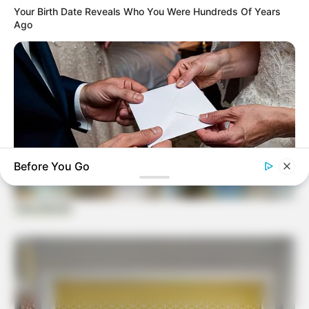
Your Birth Date Reveals Who You Were Hundreds Of Years
Ago
Before You Go
Viva Decora
BUZZ DAY
On Her Wedding Day, She Opened Her Late Mother's Letter!