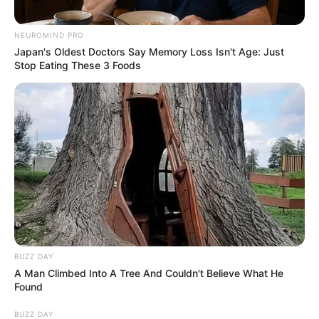
NEUROMIND PRO
Japan's Oldest Doctors Say Memory Loss Isn't Age: Just
Stop Eating These 3 Foods
BUZZ DAY
A Man Climbed Into A Tree And Couldn't Believe What He
Viva Decora
Found
BUZZ DAY