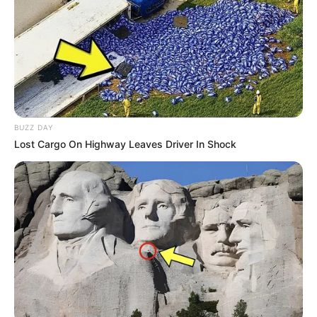
Vamos começar mostrando um tutorial em vídeo
que ensina a fazer uma cortina sem costura. Para
produzi-la, você só vai precisar de um tecido voil,
cola universal, ilhoses e fitas de pompom. Veja só
como é fácil!
BUZZ DAY
Lost Cargo On Highway Leaves Driver In Shock
Viu? Mas, não acabou por aí! Agora, você vai