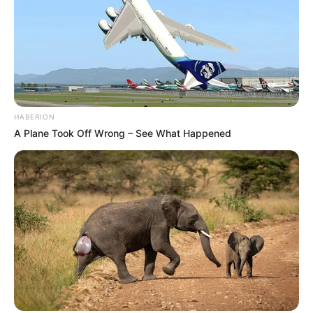
HABERION
A Plane Took Off Wrong – See What Happened