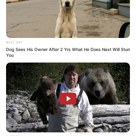
mas muito bonitos.
BUZZ DAY
Dog Sees His Owner After 2 Yrs What He Does Next Will Stun
You
Leonice Alves