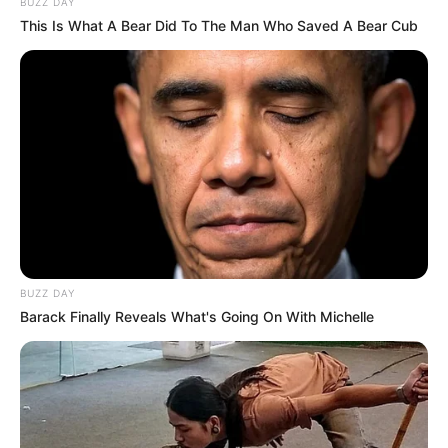
BUZZ DAY
This Is What A Bear Did To The Man Who Saved A Bear Cub
Leonardo Muller
BUZZ DAY
Barack Finally Reveals What's Going On With Michelle