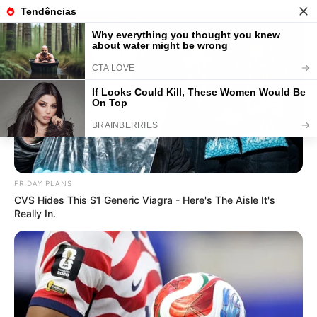
Como Fazer Cortina Sem Costura:
Passo a Passo + 31 Modelos para se
Inspirar
FRIDAY PLANS
Save
CVS Hides This $1 Generic Viagra - Here's The Aisle It's
Really In.