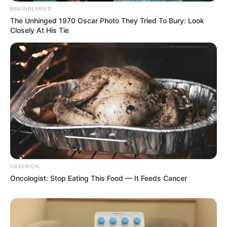
BRAINBERRIES
Viva Decora
The Unhinged 1970 Oscar Photo They Tried To Bury: Look
Closely At His Tie
HABERION
Oncologist: Stop Eating This Food — It Feeds Cancer
Viva Decora