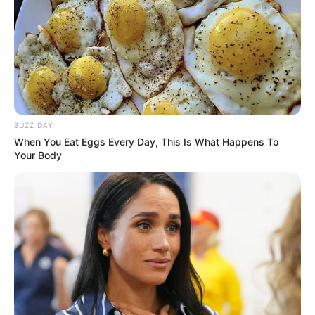
3. Pegue um ilhós e faça um círculo em volta
desse ponto. Então, recorte o círculo, deixando
uma borda entre o corte e o traço circular.
4. Agora, basta encaixar os pares de ilhoses em
torno do círculo cortado e a sua cortina está
BUZZ DAY
pronta!
When You Eat Eggs Every Day, This Is What Happens To
Your Body