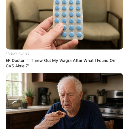
FRIDAY PLANS
ER Doctor: "I Threw Out My Viagra After What I Found On
CVS Aisle 7"
Viva Decora