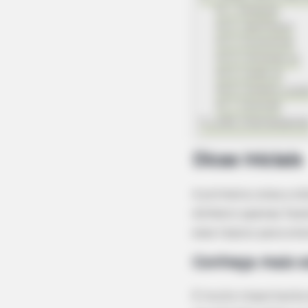
1. Pesquise
2. Aperfeiçoe
3. Economize
4. Antecipe-se
5. Cuide-se
6. Cumpra o pra
7. Controle
Links Interessante
Dicas Iniciais
A primeira coisa a d
dinheiro apenas faze
esse tópico para en
Conheça mais s
É muito importante 