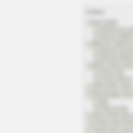
Índice
Dicas Iniciais
Conheça mais sob
Faça um trabalh
Idéias de trabalhos
Ideias de Técnic
Ideias de Negóc
Quanto cobrar pel
Custos fixos
Custos variáveis
Onde vender meus 
Onde divulgar meu
Blog
Redes Sociais
Passo a Passo para 
14 Dicas Important
7 Dicas Para o Seu