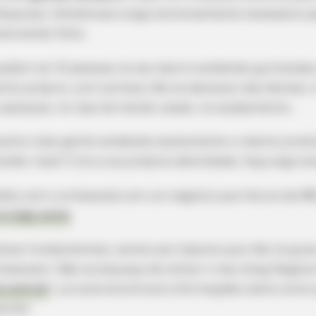
Pesquisar referências é algo extremamente necessário p
stá sendo feito.
podem ter 10 pessoas no seu bairro vendendo guirlandas
stilo próprio, com certeza irão se destacar das demais.
 apliques, no tipo de tecido usado, no acabamento…
quanto mais gente vendendo exatamente o mesmo produ
ender mais? Crie a sua própria identidade, faça algo ex
BUZZ DAY
ves With His Partner
Malia Obama's Transform
bby com o artesanato em um negócio que fature de R$
 e veja como
.
dicas fundamentais, vamos aos tópicos que irão te gui
tesanato. Não se esqueça de visitar o meu blog Negócio
o.com.br
). Lá você encontrará informações sobre como
ernet.