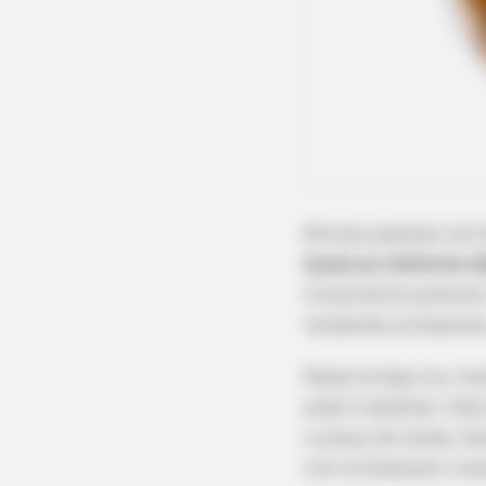
Muitas pessoas me 
Quais as melhores id
totalmente possível
vendendo artesanato,
Nesse artigo vou mo
pode trabalhar. Além
o preço de venda. Es
com artesanato cresc