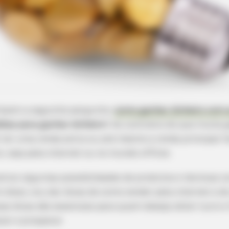
fazem a seguinte pergunta:
como ganhar dinheiro com 
éias para ganhar dinheiro
? Ao contrário do que muita 
 ter uma renda extra ou até mesmo a renda principal f
 seja pela internet ou no mundo offline.
strar algumas possibilidades de produtos e técnicas c
 disso, vou dar dicas de como vender pela internet e d
sas dicas são essenciais para quem deseja obter lucro e
er e prosperar.