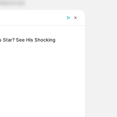
 daquilo que
 Star? See His Shocking