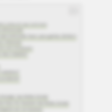
re a área em que você atua
o diferenciado
 que você pode fazer para ganhar dinheiro
as e Materiais
ios com Artesanato
o meu trabalho?
trabalhos?
s produtos?
Divulgar nas Redes Sociais
es Para Ter Sucesso nas Redes Sociais
 Negócio ser um Sucesso