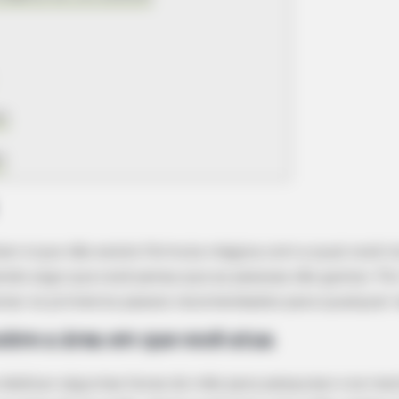
zo
s
izer é que não existe fórmula mágica com a qual você ir
ndo algo que você pensa que as pessoas vão gostar. Por
sinar os primeiros passos recomendados para qualquer 
obre a área em que você atua
dedicar algumas horas do mês para pesquisar e se ma