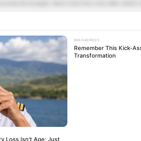
sua área de atuação. Assim você terá uma visão melhor
BRAINBERRIES
Remember This Kick-Ass
Transformation
 Loss Isn't Age: Just