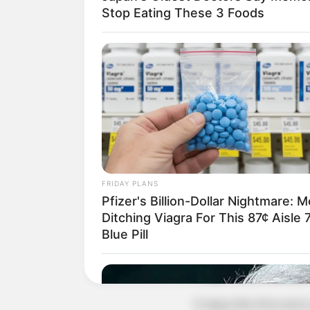
Stop Eating These 3 Foods
A Elizabeth tem 45 a
aparentemente bem,
os meses, o que não
Quando Elizabeth pe
descobrir onde ela e
trabalhava com os p
significativo nas ven
FRIDAY PLANS
Pfizer's Billion-Dollar Nightmare: 
Quer saber como ela
Ditching Viagra For This 87¢ Aisle 
reformulou sua linha
Blue Pill
segundo mês após a
Faça um trabal
A segunda dica para