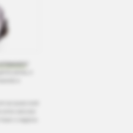
artesanato
?
gente pensa, é
azendo e
om as quais você
e como calcular
 fazer o negócio