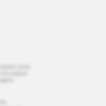
á ganhar rios de
 isso, preparei
negócio.
nter