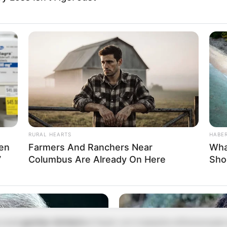
nos e trabalha com saboaria artesanal há cerca de 1 an
 mas o lucro da venda dos produtos era praticamente
 dava a ela perspectiva alguma de crescimento.
rcebeu que tinha um problema, recorreu à internet pa
stava errando e onde podia melhorar. Foi aí que ela viu
rodutos que eram tendência, e por isso não estava te
das.
RURAL HEARTS
HABE
Men
Farmers And Ranchers Near
Wha
 resolveu isso? Elizabeth acompanhou a demanda de m
7
Columbus Are Already On Here
Sho
 de produtos. Ao fazer isso, ela teve o dobro de fatur
 implementação da mudança.
ho diferenciado
 você
ganhar dinheiro
é fazer um trabalho diferenciad