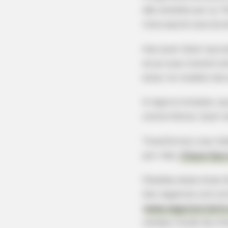
são vendido por aí. 
risca aquilo que já e
Isso quer dizer que 
se as suas tiverem e
estar no modelo dos
A regra é simples, 
concorrência. Quer v
FASHIONBESTSALE
At 79, This Is Where Bill Clinton Li
Transforme o seu ho
por mês,
Clique Aqui
Faladas essas duas 
dos negócios com ar
(
www.negociocriativ
vendas través da int