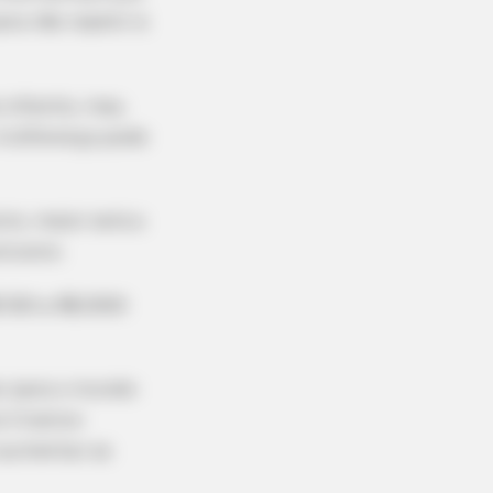
ara não repetir à
 infantis, mas,
 A diferença pode
to, maior será a
clusivo.
ation Is A Sight To See
 500 a R$ 2000
ar para o mundo
 Criativo
 aumentar as