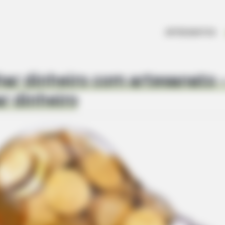
ARTESANATOS
r dinheiro com artesanato –
r dinheiro