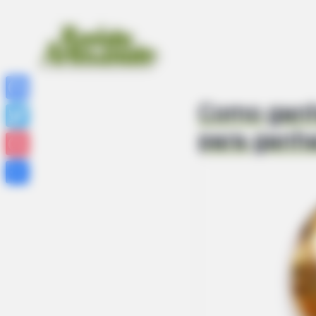
Como ganha
Facebook
para ganha
Twitter
Pinterest
Share