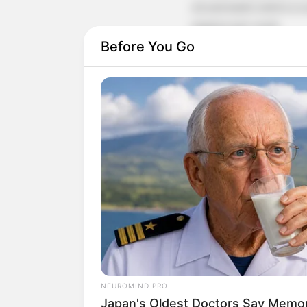
atualizado sobre a 
espera por você.
Before You Go
NEUROMIND PRO
Japan's Oldest Doctors Say Memory