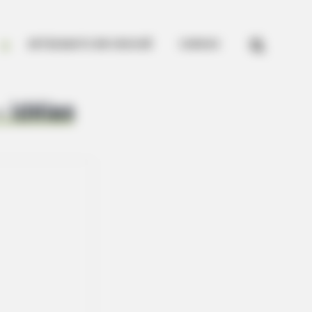


ARTESANATO EM CROCHÊ
CURSOS
 idéias