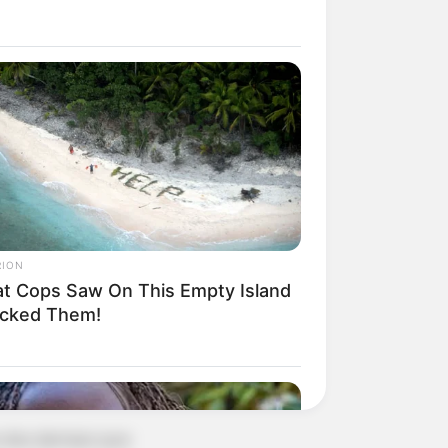
o e meio. Tudo ia
 o mesmo todos
ra tentar
 que não
ndo aumento
RION
t Cops Saw On This Empty Island
ercado e
cked Them!
amento logo no
o dos demais que