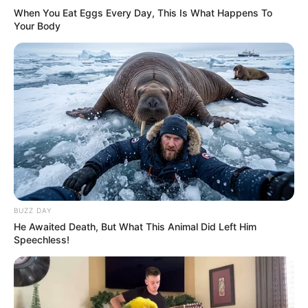
When You Eat Eggs Every Day, This Is What Happens To
Your Body
Elo7
BUZZ DAY
He Awaited Death, But What This Animal Did Left Him
Speechless!