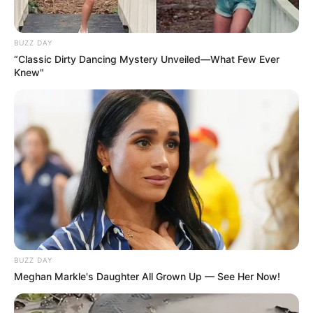
BUZZ DAY
“Classic Dirty Dancing Mystery Unveiled—What Few Ever
Knew"
Elo7
BUZZ DAY
Meghan Markle's Daughter All Grown Up — See Her Now!