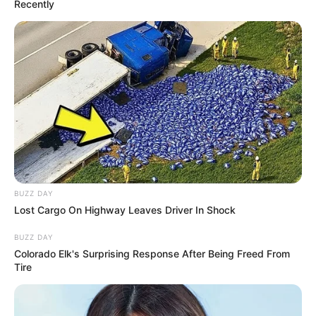
Recently
convidados, tornando-se um item especial que
eles levarão para casa como recordação.
Mini porta-doces
Chaveirinhos
Porta-recados
Imãs de geladeira
Marcadores de livro
BUZZ DAY
Porta-retratos
Lost Cargo On Highway Leaves Driver In Shock
Ponteira de lápis
BUZZ DAY
Colorado Elk's Surprising Response After Being Freed From
30 Modelos de lembrancinhas de
Tire
maternidade em EVA
Lembrancinhas de maternidade geralmente