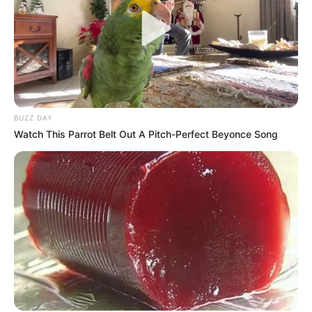
Kátia Giraldelli
BUZZ DAY
Watch This Parrot Belt Out A Pitch-Perfect Beyonce Song
Chupetas, mamadeiras e babadores também
podem ser lindas lembrancinhas e são objetos
que remetem logo ao universo infantil.