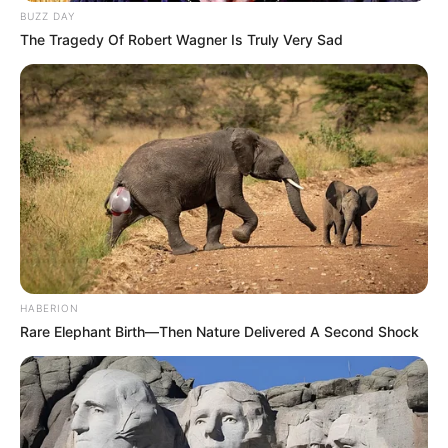
BUZZ DAY
The Tragedy Of Robert Wagner Is Truly Very Sad
Carrinhos de bebê são fáceis de fazer e podem ser
uma ótima opção se você ainda não tem muitas
HABERION
habilidades manuais.
Rare Elephant Birth—Then Nature Delivered A Second Shock