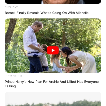
BUZZ DAY
Barack Finally Reveals What's Going On With Michelle
Elo7
INSTANTHUB
Prince Harry's New Plan For Archie And Lilibet Has Everyone
Talking
Art Júlia
Roupinhas podem ser feitas em EVA colorido,