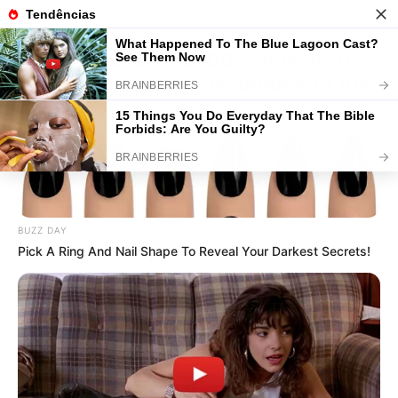
Lembrancinhas de Maternidade
em EVA: 30 Ideias com Passo a
Passo
BUZZ DAY
Pick A Ring And Nail Shape To Reveal Your Darkest Secrets!