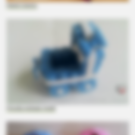
Painel Criativo
BRAINBERRIES
The Fatal Illness She Fought While Top Of The Charts
Priscilla Andrade Ateliê
BUZZ DAY