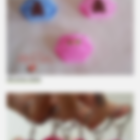
You Won't Recognize Linda Hunt Today: Shocking Pics!
Alê artes mania
BUZZ DAY
Which Uniform Is Good For Nurse?