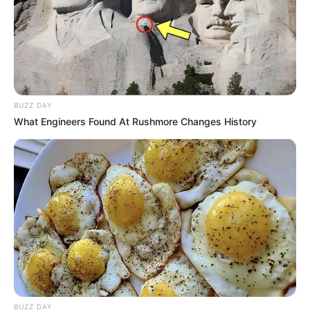
BUZZ DAY
What Engineers Found At Rushmore Changes History
Elo7
BUZZ DAY