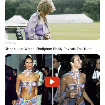
estampado e até mesmo com glitter. Uma ótima
ideia para variar nas lembrancinhas sem mudar o
molde ou gastar a mais.
BUZZ DAY
Diana’s Last Words: Firefighter Finally Reveals The Truth
Elo7