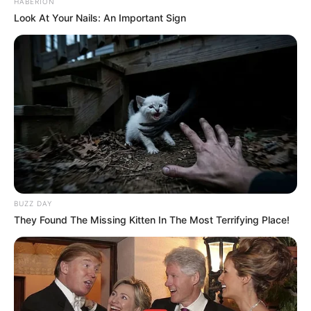
HABERION
Look At Your Nails: An Important Sign
Top Buzz
BUZZ DAY
They Found The Missing Kitten In The Most Terrifying Place!