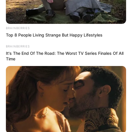
Os modelos tradicionais são unanimidade. Quem
ganha como presente adora e quem faz sempre
consegue vender.
BRAINBERRIES
Top 8 People Living Strange But Happy Lifestyles
Você pode tecê-los com uma ou mais cores, com
BRAINBERRIES
linhas mescladas e também pode decorar com
It's The End Of The Road: The Worst TV Series Finales Of All
apliques e flores de crochê. Confira algumas
Time
ideias lindas para se inspirar.