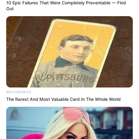
10 Epic Failures That Were Completely Preventable — Find
Out
Crys Tricô
Esse modelo possui um ponto com textura
BRAINBERRIES
The Rarest And Most Valuable Card In The Whole World
diferente, dando um toque especial ao
sapatinho:
https://www.youtube.com/watch?v=nmJdSJmvb-
M