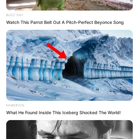
Botinhas de tricô
BUZZ DAY
Watch This Parrot Belt Out A Pitch-Perfect Beyonce Song
Botinhas são ótimas para proteger os pezinhos
delicados do bebê no inverno.
HABERION
What He Found Inside This Iceberg Shocked The World!