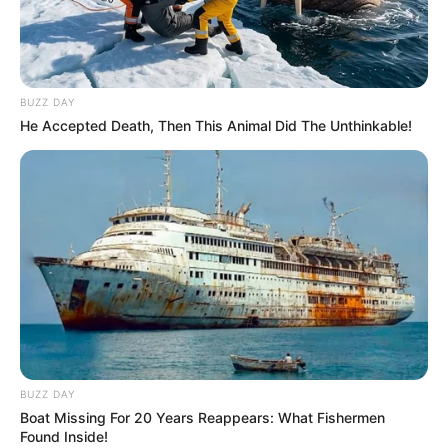
BUZZ DAY
He Accepted Death, Then This Animal Did The Unthinkable!
Creativa Atelier
BUZZ DAY
Boat Missing For 20 Years Reappears: What Fishermen
Found Inside!