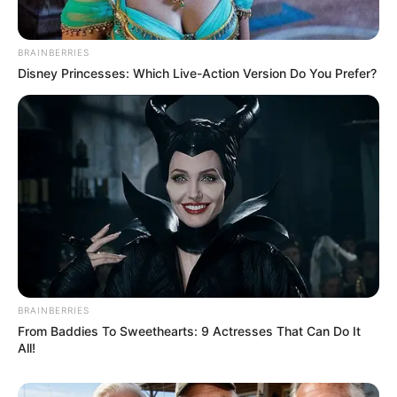
BRAINBERRIES
Disney Princesses: Which Live-Action Version Do You Prefer?
BRAINBERRIES
From Baddies To Sweethearts: 9 Actresses That Can Do It
All!