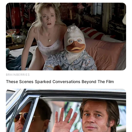
A littel market
BRAINBERRIES
These Scenes Sparked Conversations Beyond The Film