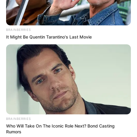
Receita do dia
BRAINBERRIES
It Might Be Quentin Tarantino's Last Movie
BRAINBERRIES
Who Will Take On The Iconic Role Next? Bond Casting
Rumors