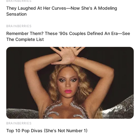
BRAINBERRIES
para bebês
They Laughed At Her Curves—Now She's A Modeling
Sensation
Presentear um bebê com um ou mais pares de
BRAINBERRIES
sapatinhos de tricô é uma tradição muito antiga
Remember Them? These '90s Couples Defined An Era—See
e existem vários modelos que podem ser feitos,
The Complete List
utilizando os pontos mais básicos de tricô.
Segundo a tradição, os recém-nascidos devem
sair da maternidade com um par de sapatinho
vermelho.
BRAINBERRIES
Top 10 Pop Divas (She's Not Number 1)