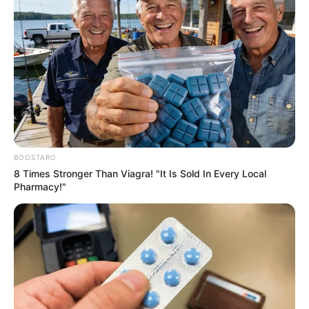
Sapatinhos
BOOSTARO
8 Times Stronger Than Viagra! "It Is Sold In Every Local
Pharmacy!"
Pinterest