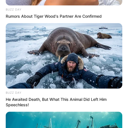
Etsy
BUZZ DAY
Rumors About Tiger Wood's Partner Are Confirmed
BUZZ DAY
He Awaited Death, But What This Animal Did Left Him
Speechless!
Blog by Day