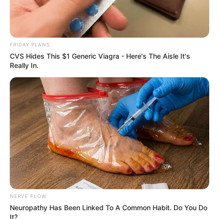
FRIDAY PLANS
CVS Hides This $1 Generic Viagra - Here's The Aisle It's
Really In.
Magia do crochê
NERVE FLOW
Neuropathy Has Been Linked To A Common Habit. Do You Do
It?