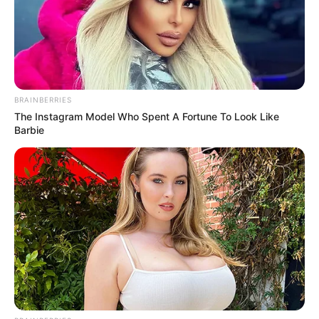
Marcia Galti
Aprenda como fazer um sapatinho que parece
com um tênis!
BRAINBERRIES
The Instagram Model Who Spent A Fortune To Look Like
Barbie
Flávia Santana
34 Inspirações de sapatinhos de tricô