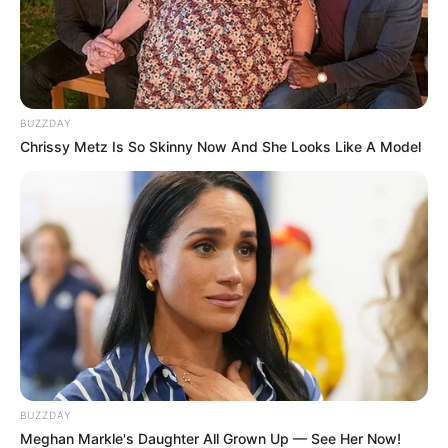
BUZZDAY
Chrissy Metz Is So Skinny Now And She Looks Like A Model
Mad monkeys Knit
Para as meninas, existem ainda a opção de
sapatilhas e sapatos bonecas, ou Mary Jane.
BUZZDAY
Meghan Markle's Daughter All Grown Up — See Her Now!