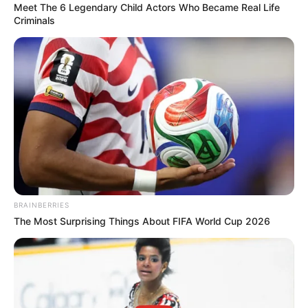
Meet The 6 Legendary Child Actors Who Became Real Life
Para quem está começando, recomendamos esse
Criminals
tutorial super fácil para começar:
BRAINBERRIES
The Most Surprising Things About FIFA World Cup 2026
Bianca Schultz
Esse modelo é fácil de fazer, porém com uma
pequena variação nos pontos, ele fica muito