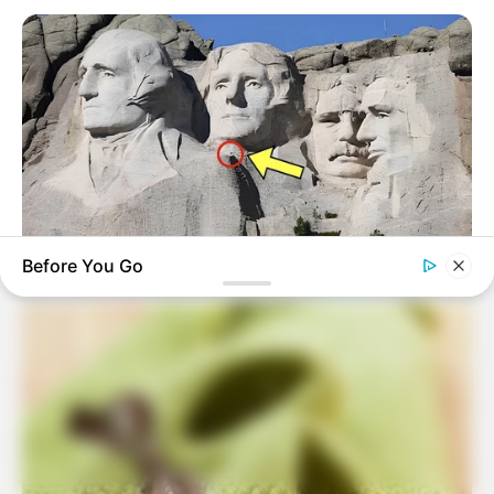
In the loop knitting
Before You Go
BUZZ DAY
What Engineers Found At Rushmore Changes History