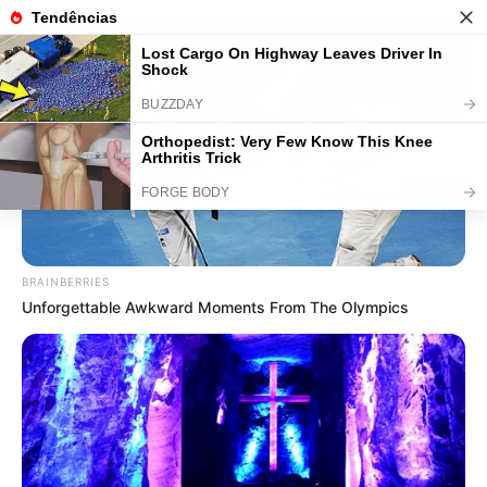
Como Fazer Sapatinho de Tricô
Para Bebê: Passo a Passo +34
Fotos
BRAINBERRIES
Save
Unforgettable Awkward Moments From The Olympics