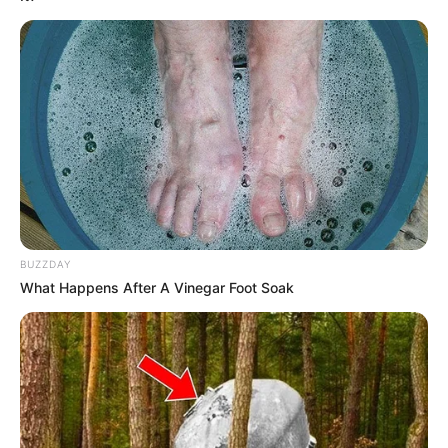
BUZZDAY
What Happens After A Vinegar Foot Soak