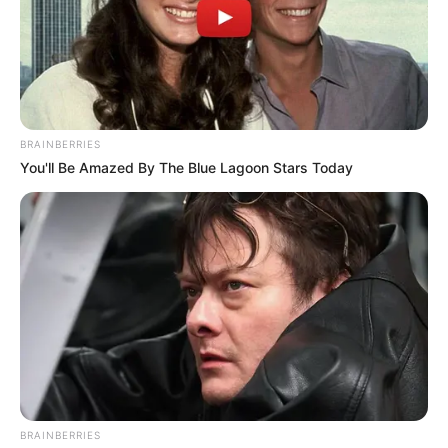
BRAINBERRIES
You'll Be Amazed By The Blue Lagoon Stars Today
Você já faz
tricô
ou quer começar a fazer? O
sapatinho de tricô para bebê
é uma peça ideal
para quem quer iniciar nessa técnica e pode ser
feito com vários tamanhos de agulhas e as mais
variadas lãs e fios de algodão. Veja esses
tutoriais:
BRAINBERRIES