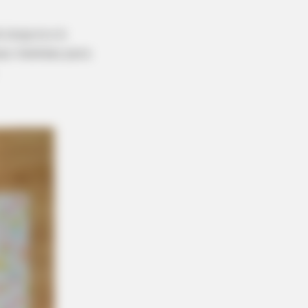
BERRIES
 largura e à
 Hair Trends That Screamed
as medidas para
ase Don't Try"
 Bad That They Became Instant
BERRIES