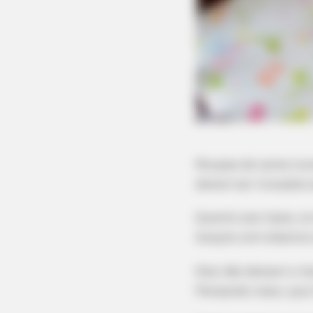
Roupas de cama nunc
devem ser trocados
Quanto aos tipos, o
lençóis com elástic
Eles não deixam o tec
Pensando nisso, que