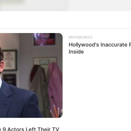
nçol de elástico passo a passo
fazer lençol
BRAINBERRIES
Hollywood's Inaccurate P
Inside
 9 Actors Left Their TV