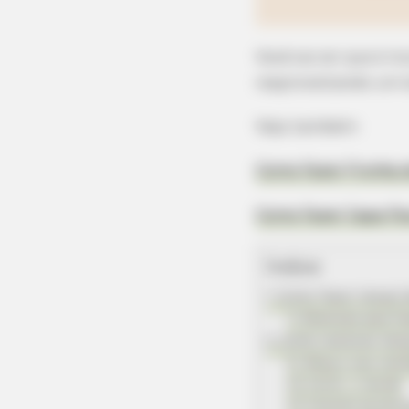
Você vai ver que é m
reaproveitando um l
Veja também:
Como Fazer Fronha de
Como Fazer Capa Pa
Índice
Como fazer lençol d
Materiais para fa
Como costurar lenç
Meça o seu colc
Corte o tecido
Costure as pont