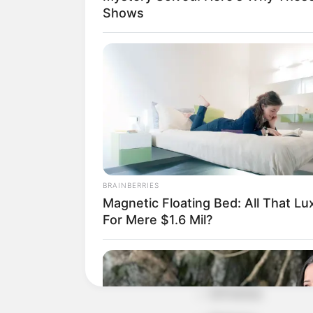
Shows
project nursery
Tecido
Linha
Máquina de costu
BRAINBERRIES
Tesoura
Magnetic Floating Bed: All That Lu
Caneta para teci
For Mere $1.6 Mil?
Fita métrica
Ferro de passar
Alfinetes