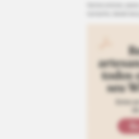
Vamos ensinar, passo
tamanho, desde ber