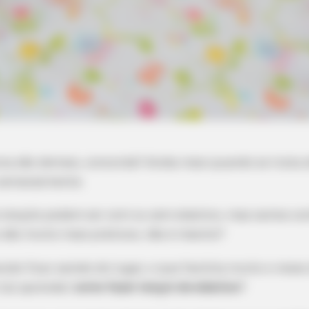
a são demais, concorda? Ainda mais quando se trata d
 semanalmente.
s lençóis podem ser com ou sem elástico, mas vamos co
o são muito mais práticos, não é mesmo?
ido ficar saindo do lugar, o que facilita muito o nosso 
 tal aprender
como fazer lençol de elástico
?