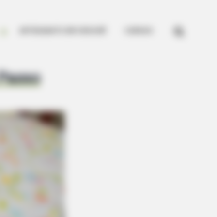


ARTESANATO EM CROCHÊ
CURSOS
 Passo