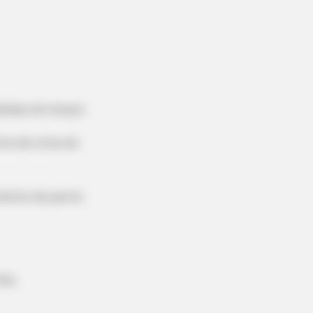
didas do lençol.
rte de cima do
hanged Overnight
mento da parte
nha.