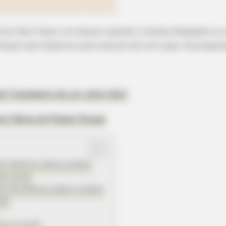
uito fácil fazer um lençol usando o tecido desejado o
ençol sem elástico que você já tem em casa. Acompanh
 Travesseiro de um Jeito Fácil
ra Tábua de Passar Roupa
e elástico passo a passo
zer lençol
ol de elástico passo a passo
hão
as do tecido