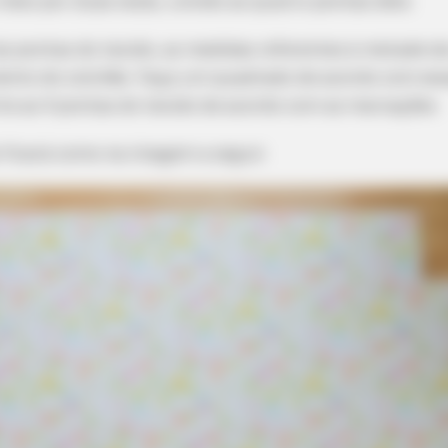
 meio por duas vezes, unindo as quatro pontas dele.
BRAINBERRIES
BRAIN
s pontas do tecido, as medidas referentes à metade da
Tarantino Wants To End His Career
90s
nto do colchão. Faça um quadrado de acordo com ess
With This Movie?
"Ple
orte as 4 pontas do tecido de acordo com as marcações.
BRAINBERRIES
e ficará como na imagem a seguir.
how' Moments
These 6 Movies Were So
Classics
BRAINBERRIES
BRAIN