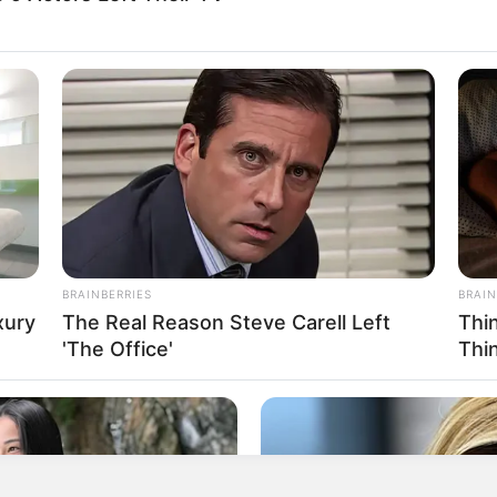
ra
BRAINBERRIES
BRAIN
xury
The Real Reason Steve Carell Left
Thi
do
'The Office'
Thi