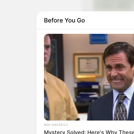
Insira o elástico
Before You Go
Como fazer le
Materiais para 
BRAINBERRIES
Mystery Solved: Here's Why These