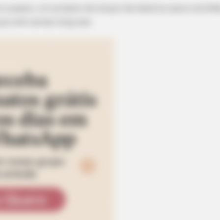
 a passo, um projeto de lençol de elástico para colchõ
ços até camas
king size
.