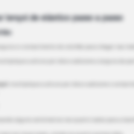
 lençol de elástico passo a passo
chão
largura e o comprimento do colchão para chegar nas me
ltiplique a altura por dois e adicione a largura da pa
BRAINBERRIES
t It Wrong
Olena Zelenska's Life C
çol:
multiplique a altura por dois e adicione o compri
ixando alguns centímetros nos quatro lados para a bai