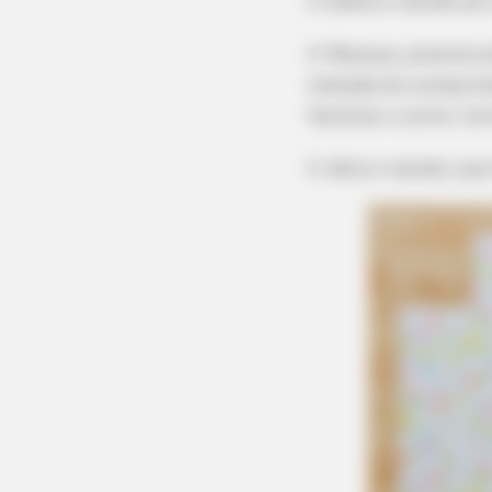
3. Dobre o tecido ao
BRAINBERRIES
4. Marque, próximo à
Did They Lie To Us In This Movie?
metade do comprime
facilitar o corte. C
BRAINBERRIES
5. Abra o tecido, qu
Top 9 Most Controversial 'Late S
BRAINBERRIES