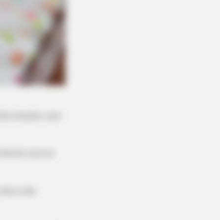
os lençóis, que
mbinar que os
dia a dia.