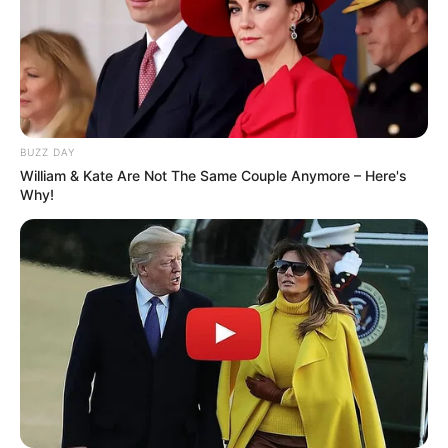
BUZZ DAY
William & Kate Are Not The Same Couple Anymore – Here's
Why!
Tua Casa
Apesar de muitas vezes bater aquela vontade de
colocar todos os temperos em uma única
jardineira ou canteiro, saiba que isso nem sempre
é possível. Afinal, como você viu no tópico