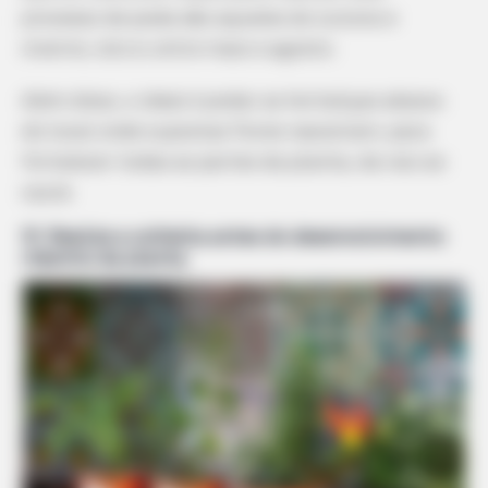
processo de poda são aqueles do outono e
inverno, isto é, entre maio e agosto.
Além disso, o ideal é podar as hortaliças abaixo
do local onde supostas flores nasceriam, para
fortalecer todas as partes da planta, da raiz ao
caule.
10. Realize a colheita antes do desenvolvimento
máximo da planta