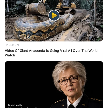
pode ser no início da manhã ou no final da tarde.
Evite fazer isso no meio do dia, pois, nesse
período, o sol é mais forte e, naturalmente, as
temperaturas são mais altas.
3. Utilize vasos com boa drenagem
HABERION
Video Of Giant Anaconda Is Going Viral All Over The World.
Watch