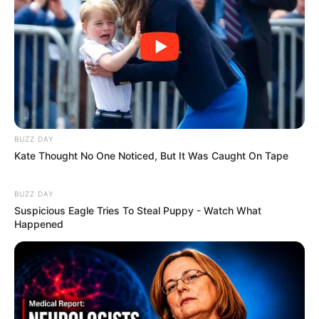
Salsa: prefere luz difusa a uma exposição
direta ao sol. O solo ideal deve ser fértil,
drenado e enriquecido com matéria orgânica.
Sua duração é de, aproximadamente, um ano
e ela suporta bem o frio.
Hortelã: precisa de sol, rega constante e um
solo muito rico em nutrientes. É uma planta
BUZZ DAY
que ocupa bastante espaço, por isso, é
Kate Thought No One Noticed, But It Was Caught On Tape
recomendado que seja plantada em um vaso
separado.
BUZZ DAY
Suspicious Eagle Tries To Steal Puppy - Watch What
Coentro: gosta muito da luz solar e precisa
Happened
sempre do solo úmido, mas não encharcado.
Se desenvolve melhor em ambientes nos
quais a temperatura fique na faixa de 25ºC a
28ºC.