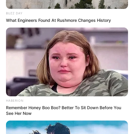
9. Atente-se ao período da poda
10. Realize a colheita antes do
BUZZ DAY
desenvolvimento máximo da planta
What Engineers Found At Rushmore Changes History
Como iniciar uma horta de temperos?
HABERION
Remember Honey Boo Boo? Better To Sit Down Before You
See Her Now