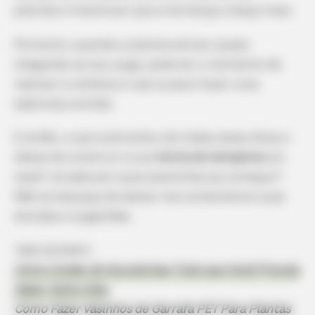
plantas e incentivar que a hortaliça cresça mais.
Portanto, quando a planta estiver quase
chegando ao seu auge, pode ser o momento de
realizar a colheita e usá-la para fazer uma
saborosa comida.
E então, o que você achou de todas essas dicas e
ideias de construir a sua
horta de temperos
em
casa? Já sabe por qual plantinha vai começar?
Não se esqueça de deixar nos comentários suas
dúvidas e sugestões.
Veja também:
Como Cuidar de Suculentas: Tudo que Você Precisa
Saber Sobre Elas
Como Fazer Vasinhos de Garrafa PET Para Plantas