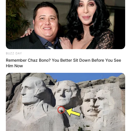
Inspirações
Horta em Casa: 20 Modelos Incríveis para Montar a
Sua
Índice
Como iniciar uma horta de temperos?
Quais os melhores temperos para cultivar em
BUZZ DAY
casa?
Remember Chaz Bono? You Better Sit Down Before You See
10 dicas para manter sua horta de temperos
Him Now
saudável
1. Atente-se à particularidade de cada espécie
2. Regue todos os dias
3. Utilize vasos com boa drenagem
4. Use uma terra com muitos nutrientes
5. Atente-se ao período de adubação
6. Escolha boas sementes e mudas
7. Mantenha o espaçamento entre as mudas
8. Faça o controle das pragas