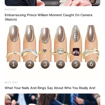
Manjericão: é uma planta que cresce pouco,
mas precisa de regas constantes e solo
BUZZDAY
drenado, úmido e rico em nutrientes. Gosta
Embarrassing Prince William Moment Caught On Camera
(Watch)
de sol e de calor, por isso, deve ficar entre 4 a
6 horas diárias exposta ao sol.
Alecrim: gosta de muita exposição à luz solar
e precisa de solos mais arenosos e bem
drenados. É uma planta que vive por muitos
anos.
Pimenta (malagueta, do reino, biquinho,
entre outras): precisa de rega constante e
muita luz solar, por isso, deve ser plantada
BUZZ DAY
próxima à janela. Além disso, não deve ser
What Your Nails And Rings Say About Who You Really Are!
plantada com outro tempero, mas sim, em
um vaso separado.