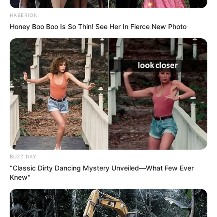
HABERION
Honey Boo Boo Is So Thin! See Her In Fierce New Photo
Tua Casa
BUZZ DAY
“Classic Dirty Dancing Mystery Unveiled—What Few Ever
Knew"
Os temperos da sua horta precisam ser regados
todos os dias. O ideal é que você escolha um
horário aproximado para manter essa rotina: