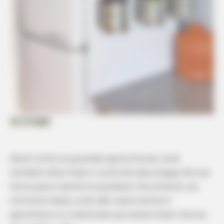
BRAINBERRIES
The Hidden Price Of Trump's Marriages
Du Potager
BUZZ DAY
Assim como os grandes agricultores, você
What This Snake Does—Experts Say You Can't Unsee It
também deve fazer o controle das pragas da sua
horta para mantê-la saudável. No entanto, ao
contrário deles, você não usará nenhum
agrotóxico ou inseticida que possa fazer mal ao