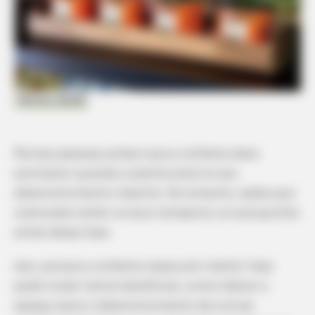
Heloísa Galvão
Muitas pessoas acham que a colheita deve
acontecer quando a planta está no seu
desenvolvimento máximo. No entanto, saiba que
você pode colher os seus temperos um pouquinho
antes dessa fase.
Isso, porque a colheita nessa pré-melhor fase
pode trazer vários benefícios, como liberar o
espaço para o desenvolvimento de outras