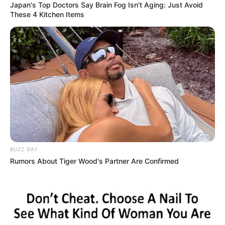
Japan's Top Doctors Say Bra​in Fo​g Isn't Aging: Just Avoid
These 4 Kitchen Items
Pixabay
BUZZ DAY
Não adianta usar o adubo perfeito se você não
Rumors About Tiger Wood's Partner Are Confirmed
mantiver regularidade na adubação da sua horta
de temperos. Por isso, saiba que o ideal é que a
adubação ocorra de um em um mês.
Essa é uma prática que vai corrigir a deficiência