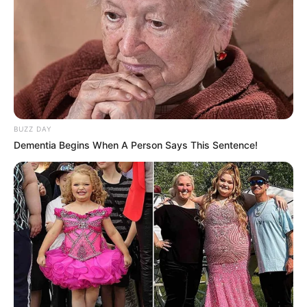
BUZZ DAY
Dementia Begins When A Person Says This Sentence!