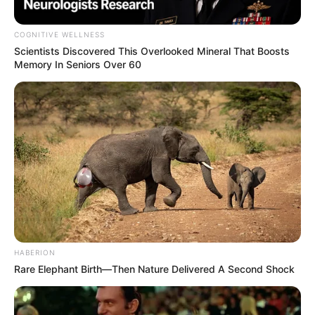
Tua Casa
COGNITIVE WELLNESS
Scientists Discovered This Overlooked Mineral That Boosts
Memory In Seniors Over 60
Os vasos ou jardineiras onde serão plantadas as
suas hortaliças precisam ter uma boa drenagem.
Isso, porque como você viu, boa parte das plantas
necessita de um solo drenado para se manter
saudável.
Por isso, para evitar que a sua plantinha morra
encharcada, o ideal é pensar em estruturas que
drenem a água com facilidade.
HABERION
4. Use uma terra com muitos nutrientes
Rare Elephant Birth—Then Nature Delivered A Second Shock