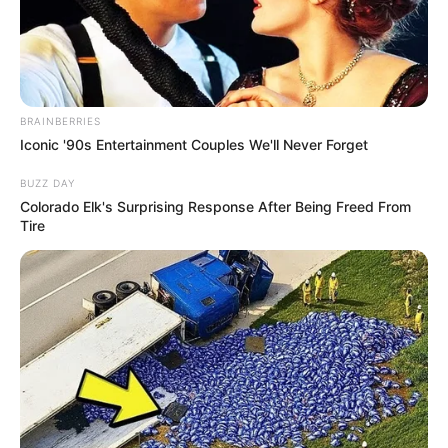
BRAINBERRIES
Iconic '90s Entertainment Couples We'll Never Forget
BUZZ DAY
Colorado Elk's Surprising Response After Being Freed From
Tire
Tua
Casa
Quem nunca pensou em elaborar uma
horta de
temperos
em casa, que atire a primeira pedra!
Afinal, além de decorar um cantinho do lar, esse
tipo de plantação permite que você tenha acesso