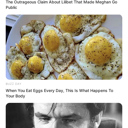
The Outrageous Claim About Lilibet That Made Meghan Go
Public
Casa Green
BUZZ DAY
When You Eat Eggs Every Day, This Is What Happens To
Your Body
Como dissemos no início deste conteúdo, o
plantio de sementes é mais simples do que o de
mudas. Mas, caso você opte pelas últimas, então
saiba que é necessário atentar-se a algumas