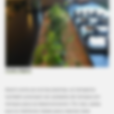
I KNOW WATCHES
Tom Selleck Lives Here With His Partner At 80
Studio Migliori
HABERION
6 Movie Moments That Were Almost Too Hot To Show
Assim como as outras plantas, os temperos
também precisam ser podados de tempos em
tempos para se desenvolverem. Por isso, saiba
que os melhores meses para realizar esse